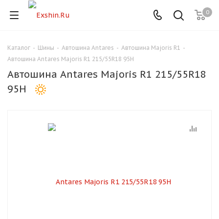
0
Каталог
-
Шины
-
Автошина Antares
-
Автошина Majoris R1
-
Для клиентов всех банков
Автошина Antares Majoris R1 215/55R18 95H
Автошина Antares Majoris R1 215/55R18
Разбейте
95H
оплату
на части
без переплат
График платежей
Сегодня
25
%