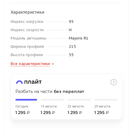
об оплате Плайтом
Характеристики
Индекс нагрузки
95
Индекс скорости
H
Остались вопросы?
25
Модель автошины
Majoris R1
8 800 302-02-51
Ширина профиля
215
plait.ru
раз в 2
Высота профиля
55
недели
Все характеристики
Разбить на части
без переплат
Сегодня
15 августа
22 августа
29 августа
1 295
₽
1 295
₽
1 295
₽
1 295
₽