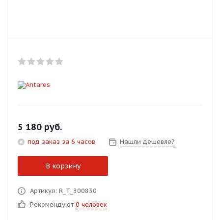
Добавляйте товары
в корзину
Оплачивайте сегодня только
25
% картой любого банка
Получайте товар
выбранный способом
5 180
руб.
под заказ за 6 часов
Нашли дешевле?
Оставшиеся
75
% будут
списываться
с вашей карты
В корзину
по
25
%
каждые 2 недели
Артикул: R_T_300830
Рекомендуют
0 человек
Подробнее