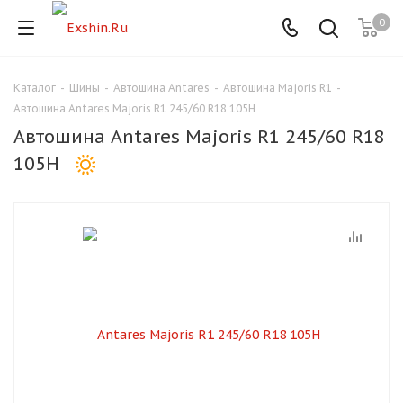
0
Каталог
-
Шины
-
Автошина Antares
-
Автошина Majoris R1
-
Для клиентов всех банков
Автошина Antares Majoris R1 245/60 R18 105H
Автошина Antares Majoris R1 245/60 R18
Разбейте
105H
оплату
на части
без переплат
График платежей
Сегодня
25
%