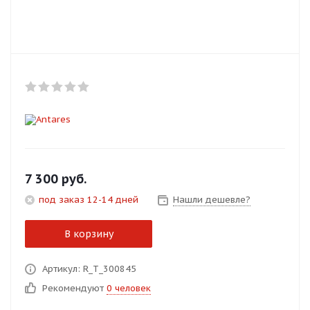
Добавляйте товары
в корзину
Оплачивайте сегодня только
25
% картой любого банка
Получайте товар
выбранный способом
7 300
руб.
под заказ 12-14 дней
Нашли дешевле?
Оставшиеся
75
% будут
списываться
с вашей карты
В корзину
по
25
%
каждые 2 недели
Артикул: R_T_300845
Рекомендуют
0 человек
Подробнее