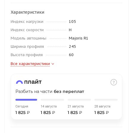
об оплате Плайтом
Характеристики
Индекс нагрузки
105
Индекс скорости
H
Остались вопросы?
25
Модель автошины
Majoris R1
8 800 302-02-51
Ширина профиля
245
plait.ru
раз в 2
Высота профиля
60
недели
Все характеристики
Разбить на части
без переплат
Сегодня
14 августа
21 августа
28 августа
1 825
₽
1 825
₽
1 825
₽
1 825
₽