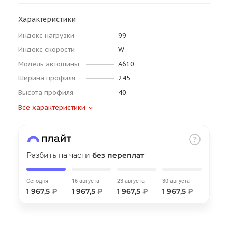
об оплате Плайтом
Характеристики
Индекс нагрузки
99
Индекс скорости
W
Остались вопросы?
Модель автошины
A610
25
8 800 302-02-51
Ширина профиля
245
plait.ru
раз в 2
Высота профиля
40
недели
Все характеристики
Разбить на части
без переплат
Сегодня
16 августа
23 августа
30 августа
1 967,5
₽
1 967,5
₽
1 967,5
₽
1 967,5
₽