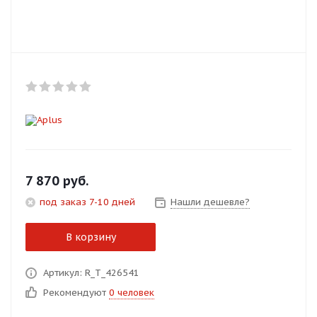
Добавляйте товары
в корзину
Оплачивайте сегодня только
25
% картой любого банка
Получайте товар
выбранный способом
7 870
руб.
под заказ 7-10 дней
Нашли дешевле?
Оставшиеся
75
% будут
списываться
с вашей карты
В корзину
по
25
%
каждые 2 недели
Артикул: R_T_426541
Рекомендуют
0 человек
Подробнее