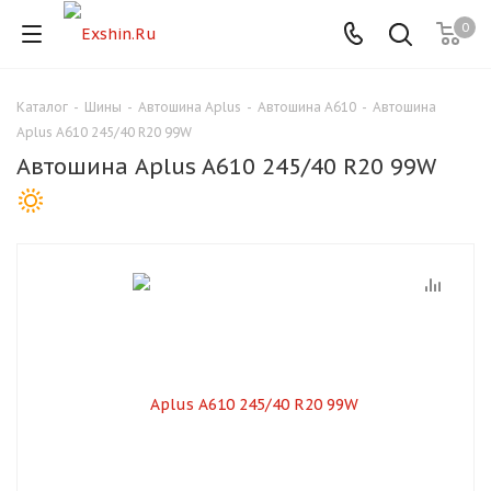
0
Каталог
-
Шины
-
Автошина Aplus
-
Автошина A610
-
Автошина
Для клиентов всех банков
Aplus A610 245/40 R20 99W
Автошина Aplus A610 245/40 R20 99W
Разбейте
оплату
на части
без переплат
График платежей
Сегодня
25
%