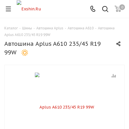
0
Каталог
-
Шины
-
Автошина Aplus
-
Автошина A610
-
Автошина
Для клиентов всех банков
Aplus A610 235/45 R19 99W
Автошина Aplus A610 235/45 R19
Разбейте
99W
оплату
на части
без переплат
График платежей
Сегодня
25
%