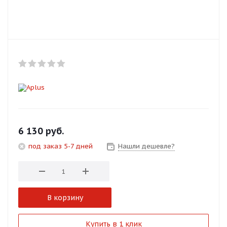
Добавляйте товары
в корзину
Оплачивайте сегодня только
25
% картой любого банка
Получайте товар
выбранный способом
6 130
руб.
под заказ 5-7 дней
Нашли дешевле?
Оставшиеся
75
% будут
списываться
с вашей карты
по
25
%
каждые 2 недели
В корзину
Подробнее
Купить в 1 клик