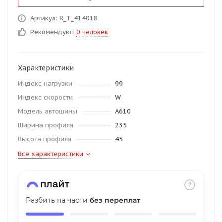
об оплате Плайтом
Артикул: R_T_414018
Рекомендуют
0 человек
Остались вопросы?
25
Характеристики
8 800 302-02-51
Индекс нагрузки
99
plait.ru
раз в 2
Индекс скорости
W
недели
Модель автошины
A610
Ширина профиля
235
Высота профиля
45
Все характеристики
Разбить на части
без переплат