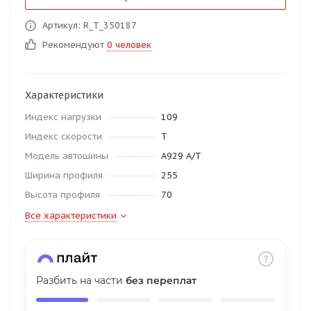
об оплате Плайтом
Артикул: R_T_350187
Рекомендуют
0 человек
Остались вопросы?
25
Характеристики
8 800 302-02-51
Индекс нагрузки
109
plait.ru
раз в 2
Индекс скорости
T
недели
Модель автошины
A929 A/T
Ширина профиля
255
Высота профиля
70
Все характеристики
Разбить на части
без переплат