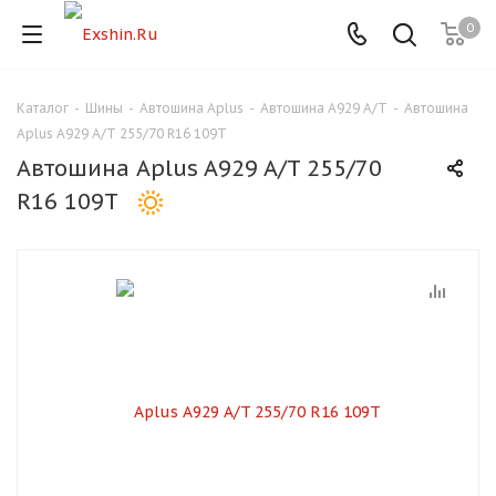
0
Каталог
-
Шины
-
Автошина Aplus
-
Автошина A929 A/T
-
Автошина
Для клиентов всех банков
Aplus A929 A/T 255/70 R16 109T
Автошина Aplus A929 A/T 255/70
Разбейте
R16 109T
оплату
на части
без переплат
График платежей
Сегодня
25
%