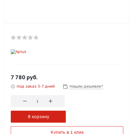
Добавляйте товары
в корзину
Оплачивайте сегодня только
25
% картой любого банка
Получайте товар
выбранный способом
7 780
руб.
под заказ 5-7 дней
Нашли дешевле?
Оставшиеся
75
% будут
списываться
с вашей карты
по
25
%
каждые 2 недели
В корзину
Подробнее
Купить в 1 клик