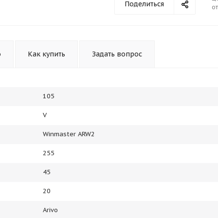
Поделиться
от
Получайте товар
выбранный способом
Оставшиеся
75
% будут
списываться
о
Как купить
Задать вопрос
с вашей карты
по
25
%
каждые 2 недели
105
Подробнее
об оплате Плайтом
V
Winmaster ARW2
255
25
45
раз в 2
Остались вопросы?
недели
20
8 800 302-02-51
Arivo