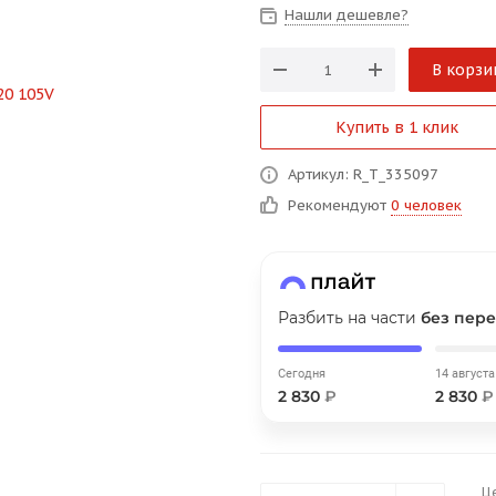
на части
без переплат
Нашли дешевле?
В корзи
График платежей
Купить в 1 клик
Сегодня
Артикул: R_T_335097
25
%
Рекомендуют
0 человек
Разбить на части
без пере
Добавляйте товары
в корзину
Сегодня
14 августа
2 830
₽
2 830
₽
Оплачивайте сегодня только
25
% картой любого банка
Ц