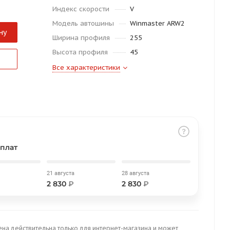
Индекс скорости
V
Модель автошины
Winmaster ARW2
ну
Ширина профиля
255
Высота профиля
45
Все характеристики
плат
21 августа
28 августа
2 830
₽
2 830
₽
ена действительна только для интернет-магазина и может