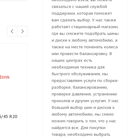
связаться с нашей службой
поддержки, которая поможет
вам сделать выбор. У нас также
работает стационарный магазин,
где вы сможете подобрать шины
и диски к любому автомобилю, а
также на месте поменять колеса
или провести балансировку. В
наших центрах есть
необходимая техника для
быстрого обслуживания, мы
предоставляем услуги по сборке-
разборке, балансированию,
проверке давления, устранению
проколов и другим услугам. У нас
большой выбор шин и дисков к
Автошина Mazzini Snow
Автошина So
любому автомобилю, мы смело
5/45 R20
Leopard 3 255/45R20 105V
Rover 868 25
можем говорить о том, что у нас
найдется все. Для покупки
товара, необходимо выбрать