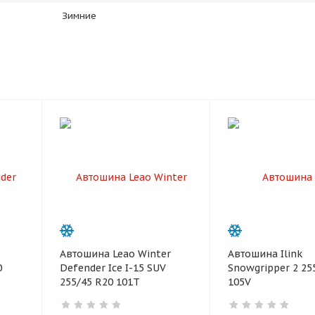
plait.ru
Зимние
раз в 2 недели
Автошина Leao Winter
Автошина Ilink
0
Defender Ice I-15 SUV
Snowgripper 2 25
255/45 R20 101T
105V