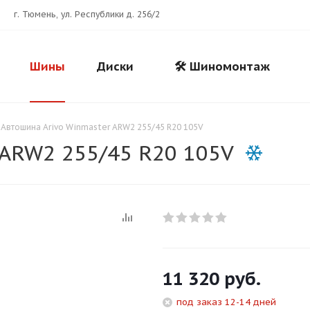
г. Тюмень, ул. Республики д. 256/2
Шины
Диски
🛠️ Шиномонтаж
Автошина Arivo Winmaster ARW2 255/45 R20 105V
 ARW2 255/45 R20 105V
Для клиентов всех банков
11 320
руб.
Разбейте
оплату
под заказ 12-14 дней