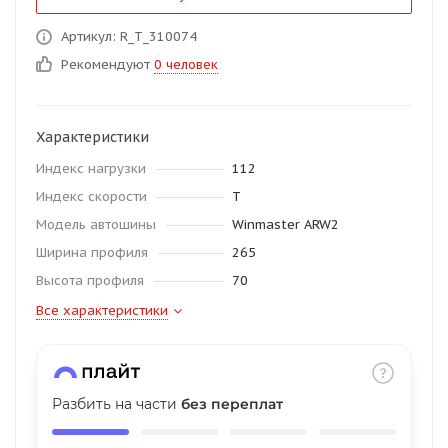
об оплате Плайтом
Артикул: R_T_310074
Рекомендуют
0 человек
Остались вопросы?
25
Характеристики
8 800 302-02-51
Индекс нагрузки
112
plait.ru
раз в 2
Индекс скорости
T
недели
Модель автошины
Winmaster ARW2
Ширина профиля
265
Высота профиля
70
Все характеристики
Разбить на части
без переплат