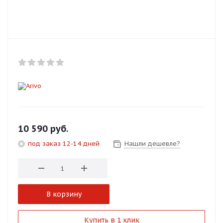
Добавляйте товары
в корзину
Оплачивайте сегодня только
25
% картой любого банка
Получайте товар
выбранный способом
10 590
руб.
под заказ 12-14 дней
Нашли дешевле?
Оставшиеся
75
% будут
списываться
с вашей карты
по
25
%
каждые 2 недели
В корзину
Подробнее
Купить в 1 клик