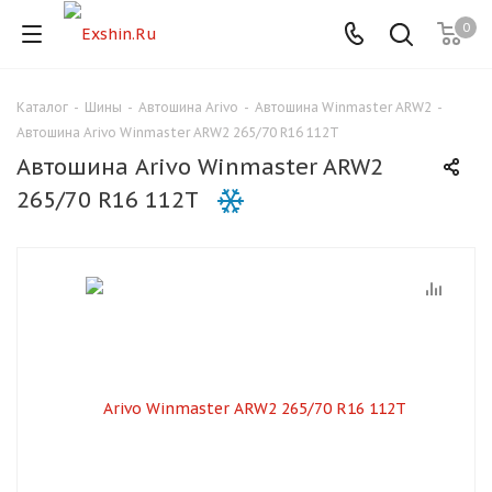
0
Каталог
-
Шины
-
Автошина Arivo
-
Автошина Winmaster ARW2
-
Для клиентов всех банков
Автошина Arivo Winmaster ARW2 265/70 R16 112T
Автошина Arivo Winmaster ARW2
Разбейте
265/70 R16 112T
оплату
на части
без переплат
График платежей
Сегодня
25
%