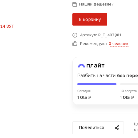
на части
без переплат
Нашли дешевле?
В корзину
График платежей
Артикул: R_T_403981
Рекомендуют
0 человек
Сегодня
25
%
Разбить на части
без пере
Добавляйте товары
в корзину
Сегодня
13 августа
1 015
₽
1 015
₽
Оплачивайте сегодня только
25
% картой любого банка
Ц
Поделиться
от