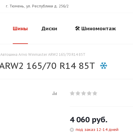
г. Тюмень, ул. Республики д. 256/2
Шины
Диски
🛠️ Шиномонтаж
Автошина Arivo Winmaster ARW2 165/70 R14 85T
 ARW2 165/70 R14 85T
Для клиентов всех банков
4 060
руб.
Разбейте
оплату
под заказ 12-14 дней