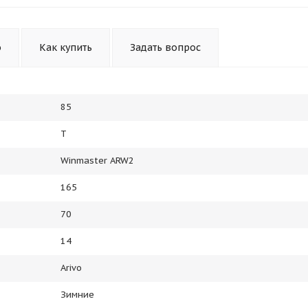
Получайте товар
выбранный способом
о
Как купить
Задать вопрос
Оставшиеся
75
% будут
списываться
с вашей карты
по
25
%
каждые 2 недели
85
T
Подробнее
об оплате Плайтом
Winmaster ARW2
165
70
25
14
раз в 2
Остались вопросы?
недели
Arivo
8 800 302-02-51
Зимние