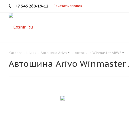
+7 345 268-19-12
Заказать звонок
Каталог
-
Шины
-
Автошина Arivo
-
Автошина Winmaster ARW2
-
Автошина Arivo Winmaster