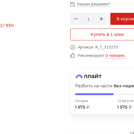
на части
без переплат
Нашли дешевле?
В корзи
График платежей
Купить в 1 клик
Сегодня
Артикул: R_T_310253
25
%
Рекомендуют
0 человек
Разбить на части
без пере
Добавляйте товары
в корзину
Сегодня
14 августа
1 575
₽
1 575
₽
Оплачивайте сегодня только
25
% картой любого банка
Ц