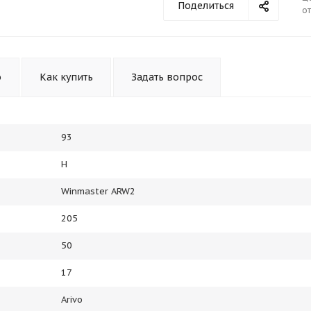
Поделиться
от
Получайте товар
выбранный способом
Оставшиеся
75
% будут
списываться
о
Как купить
Задать вопрос
с вашей карты
по
25
%
каждые 2 недели
93
Подробнее
об оплате Плайтом
H
Winmaster ARW2
205
25
50
раз в 2
Остались вопросы?
недели
17
8 800 302-02-51
Arivo