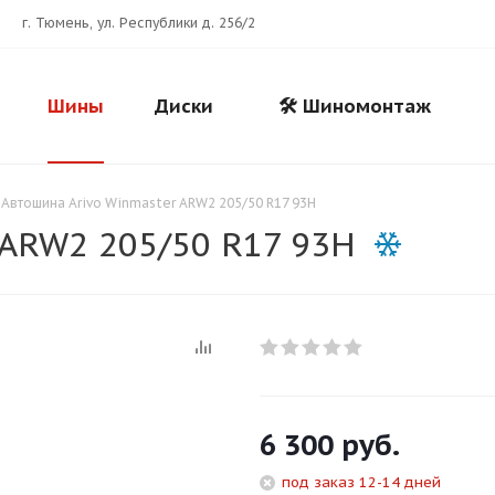
г. Тюмень, ул. Республики д. 256/2
Шины
Диски
🛠️ Шиномонтаж
Автошина Arivo Winmaster ARW2 205/50 R17 93H
 ARW2 205/50 R17 93H
Для клиентов всех банков
6 300
руб.
Разбейте
оплату
под заказ 12-14 дней