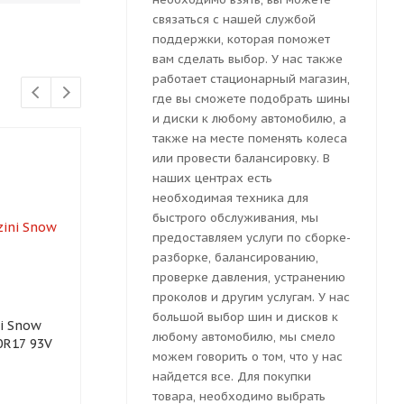
связаться с нашей службой
поддержки, которая поможет
вам сделать выбор. У нас также
работает стационарный магазин,
где вы сможете подобрать шины
и диски к любому автомобилю, а
также на месте поменять колеса
или провести балансировку. В
наших центрах есть
необходимая техника для
быстрого обслуживания, мы
предоставляем услуги по сборке-
разборке, балансированию,
проверке давления, устранению
проколов и другим услугам. У нас
большой выбор шин и дисков к
i Snow
Автошина Tracmax X-
Автошина To
любому автомобилю, мы смело
0R17 93V
Privilo S360 205/50 R17
Winter Pro T
можем говорить о том, что у нас
93T
205/50R17 93
найдется все. Для покупки
товара, необходимо выбрать