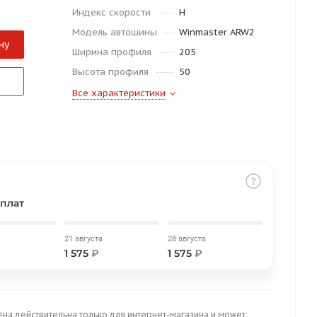
Индекс скорости
H
Модель автошины
Winmaster ARW2
ну
Ширина профиля
205
Высота профиля
50
Все характеристики
плат
21 августа
28 августа
1 575
₽
1 575
₽
ена действительна только для интернет-магазина и может