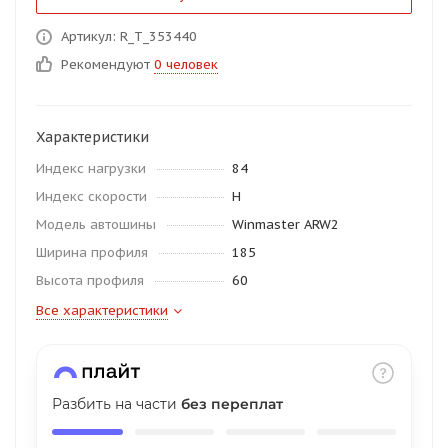
об оплате Плайтом
Артикул: R_T_353440
Рекомендуют
0 человек
Остались вопросы?
25
Характеристики
8 800 302-02-51
Индекс нагрузки
84
plait.ru
раз в 2
Индекс скорости
H
недели
Модель автошины
Winmaster ARW2
Ширина профиля
185
Высота профиля
60
Все характеристики
Разбить на части
без переплат