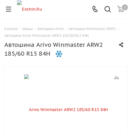
0
Каталог
-
Шины
-
Автошина Arivo
-
Автошина Winmaster ARW2
-
Для клиентов всех банков
Автошина Arivo Winmaster ARW2 185/60 R15 84H
Автошина Arivo Winmaster ARW2
Разбейте
185/60 R15 84H
оплату
на части
без переплат
График платежей
Сегодня
25
%