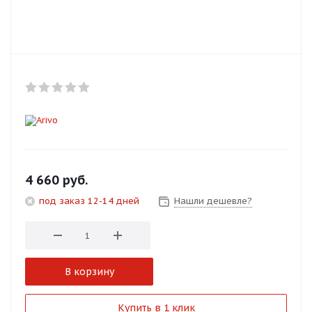
Добавляйте товары
в корзину
Оплачивайте сегодня только
25
% картой любого банка
Получайте товар
выбранный способом
4 660
руб.
под заказ 12-14 дней
Нашли дешевле?
Оставшиеся
75
% будут
списываться
с вашей карты
по
25
%
каждые 2 недели
В корзину
Подробнее
Купить в 1 клик