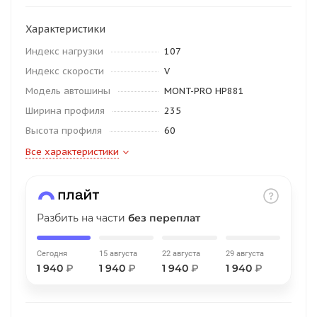
об оплате Плайтом
Характеристики
Индекс нагрузки
107
Индекс скорости
V
Остались вопросы?
25
Модель автошины
MONT-PRO HP881
8 800 302-02-51
Ширина профиля
235
plait.ru
раз в 2
Высота профиля
60
недели
Все характеристики
Разбить на части
без переплат
Сегодня
15 августа
22 августа
29 августа
1 940
₽
1 940
₽
1 940
₽
1 940
₽