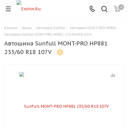
0
Каталог
-
Шины
-
Автошина Sunfull
-
Автошина MONT-PRO HP881
-
Для клиентов всех банков
Автошина Sunfull MONT-PRO HP881 235/60 R18 107V
Автошина Sunfull MONT-PRO HP881
Разбейте
235/60 R18 107V
оплату
на части
без переплат
График платежей
Сегодня
25
%