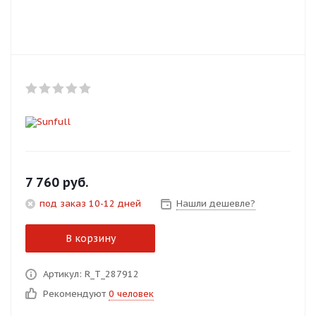
Добавляйте товары
в корзину
Оплачивайте сегодня только
25
% картой любого банка
Получайте товар
выбранный способом
7 760
руб.
под заказ 10-12 дней
Нашли дешевле?
Оставшиеся
75
% будут
списываться
с вашей карты
В корзину
по
25
%
каждые 2 недели
Артикул: R_T_287912
Рекомендуют
0 человек
Подробнее