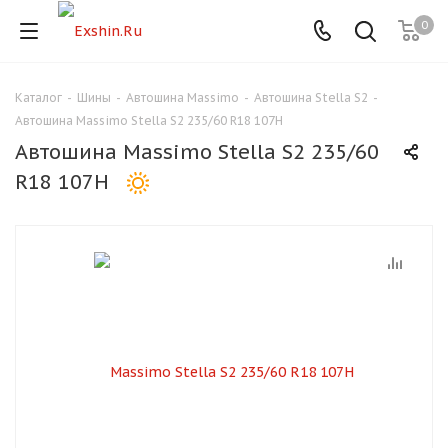
0
Каталог
-
Шины
-
Автошина Massimo
-
Автошина Stella S2
-
Для клиентов всех банков
Автошина Massimo Stella S2 235/60 R18 107H
Автошина Massimo Stella S2 235/60
Разбейте
R18 107H
оплату
на части
без переплат
График платежей
Сегодня
25
%