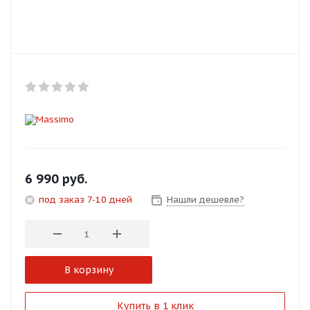
Добавляйте товары
в корзину
Оплачивайте сегодня только
25
% картой любого банка
Получайте товар
выбранный способом
6 990
руб.
под заказ 7-10 дней
Нашли дешевле?
Оставшиеся
75
% будут
списываться
с вашей карты
по
25
%
каждые 2 недели
В корзину
Подробнее
Купить в 1 клик