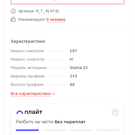
об оплате Плайтом
Артикул: R_T_414742
Рекомендуют
0 человек
Остались вопросы?
25
Характеристики
8 800 302-02-51
Индекс нагрузки
107
plait.ru
раз в 2
Индекс скорости
H
недели
Модель автошины
Stella S2
Ширина профиля
235
Высота профиля
60
Все характеристики
Разбить на части
без переплат