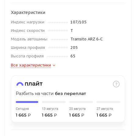
об оплате Плайтом
Характеристики
Индекс нагрузки
107/105
Индекс скорости
T
Остались вопросы?
25
Модель автошины
Transito ARZ 6-C
8 800 302-02-51
Ширина профиля
205
plait.ru
раз в 2
Высота профиля
65
недели
Все характеристики
Разбить на части
без переплат
Сегодня
13 августа
20 августа
27 августа
1 665
₽
1 665
₽
1 665
₽
1 665
₽