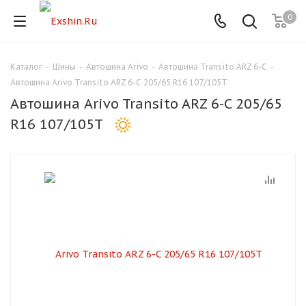
0
Каталог
-
Шины
-
Автошина Arivo
-
Автошина Transito ARZ 6-C
-
Для клиентов всех банков
Автошина Arivo Transito ARZ 6-C 205/65 R16 107/105T
Автошина Arivo Transito ARZ 6-C 205/65
Разбейте
R16 107/105T
оплату
на части
без переплат
График платежей
Сегодня
25
%