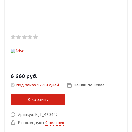
Добавляйте товары
в корзину
Оплачивайте сегодня только
25
% картой любого банка
Получайте товар
выбранный способом
6 660
руб.
под заказ 12-14 дней
Нашли дешевле?
Оставшиеся
75
% будут
списываться
с вашей карты
В корзину
по
25
%
каждые 2 недели
Артикул: R_T_420492
Рекомендуют
0 человек
Подробнее