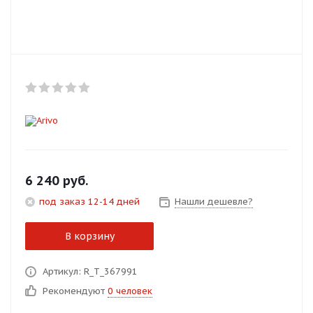
Добавляйте товары
в корзину
Оплачивайте сегодня только
25
% картой любого банка
Получайте товар
выбранный способом
6 240
руб.
под заказ 12-14 дней
Нашли дешевле?
Оставшиеся
75
% будут
списываться
с вашей карты
В корзину
по
25
%
каждые 2 недели
Артикул: R_T_367991
Рекомендуют
0 человек
Подробнее