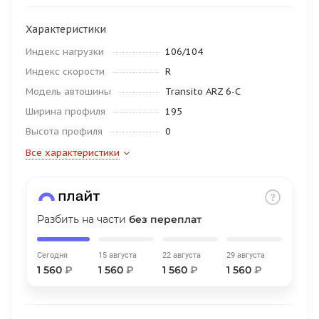
об оплате Плайтом
Характеристики
Индекс нагрузки
106/104
Индекс скорости
R
Остались вопросы?
25
Модель автошины
Transito ARZ 6-C
8 800 302-02-51
Ширина профиля
195
plait.ru
раз в 2
Высота профиля
0
недели
Все характеристики
Разбить на части
без переплат
Сегодня
15 августа
22 августа
29 августа
1 560
₽
1 560
₽
1 560
₽
1 560
₽