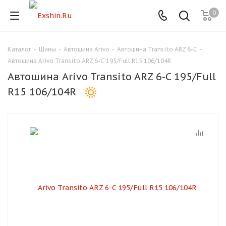
0
Каталог
-
Шины
-
Автошина Arivo
-
Автошина Transito ARZ 6-C
-
Для клиентов всех банков
Автошина Arivo Transito ARZ 6-C 195/Full R15 106/104R
Автошина Arivo Transito ARZ 6-C 195/Full
Разбейте
R15 106/104R
оплату
на части
без переплат
График платежей
Сегодня
25
%