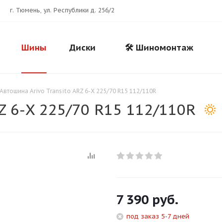
г. Тюмень, ул. Республики д. 256/2
Шины
Диски
🛠️ Шиномонтаж
Автошина Arivo Transito ARZ 6-X 225/70 R15 112/110R
Z 6-X 225/70 R15 112/110R
Для клиентов всех банков
7 390
руб.
Разбейте
оплату
под заказ 5-7 дней