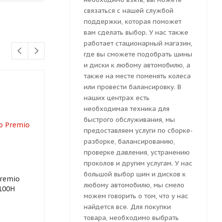
связаться с нашей службой
поддержки, которая поможет
вам сделать выбор. У нас также
работает стационарный магазин,
где вы сможете подобрать шины
и диски к любому автомобилю, а
также на месте поменять колеса
или провести балансировку. В
наших центрах есть
необходимая техника для
быстрого обслуживания, мы
предоставляем услуги по сборке-
разборке, балансированию,
проверке давления, устранению
проколов и другим услугам. У нас
большой выбор шин и дисков к
Premio
Автошина Compasal
Автошина Tr
любому автомобилю, мы смело
100H
Vanmax 225/70 R15
Transporter 
можем говорить о том, что у нас
112/110R
R15 112/110R
найдется все. Для покупки
товара, необходимо выбрать