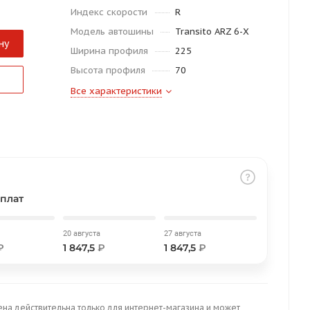
Индекс скорости
R
Модель автошины
Transito ARZ 6-X
ну
Ширина профиля
225
Высота профиля
70
Все характеристики
плат
20 августа
27 августа
₽
1 847,5
₽
1 847,5
₽
ена действительна только для интернет-магазина и может