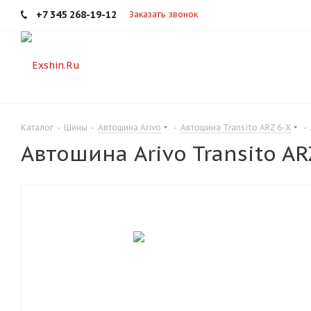
+7 345 268-19-12
Заказать звонок
Каталог
-
Шины
-
Автошина Arivo
-
Автошина Transito ARZ 6-X
-
Автошина Arivo Transito AR