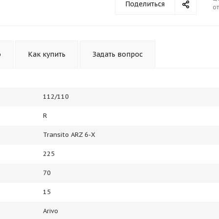
Поделиться
от
Получайте товар
выбранный способом
Оставшиеся
75
% будут
списываться
о
Как купить
Задать вопрос
с вашей карты
по
25
%
каждые 2 недели
112/110
Подробнее
об оплате Плайтом
R
Transito ARZ 6-X
225
25
70
раз в 2
Остались вопросы?
недели
15
8 800 302-02-51
Arivo