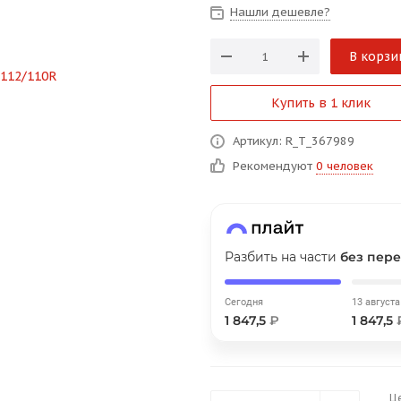
на части
без переплат
Нашли дешевле?
В корзи
График платежей
Купить в 1 клик
Сегодня
Артикул: R_T_367989
25
%
Рекомендуют
0 человек
Разбить на части
без пере
Добавляйте товары
в корзину
Сегодня
13 августа
1 847,5
₽
1 847,5
Оплачивайте сегодня только
25
% картой любого банка
Ц