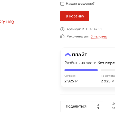
на части
без переплат
Нашли дешевле?
В корзину
График платежей
Артикул: R_T_364750
Рекомендуют
0 человек
Сегодня
25
%
Разбить на части
без пере
Добавляйте товары
в корзину
Сегодня
15 августа
2 925
₽
2 925
₽
Оплачивайте сегодня только
25
% картой любого банка
Ц
Поделиться
от