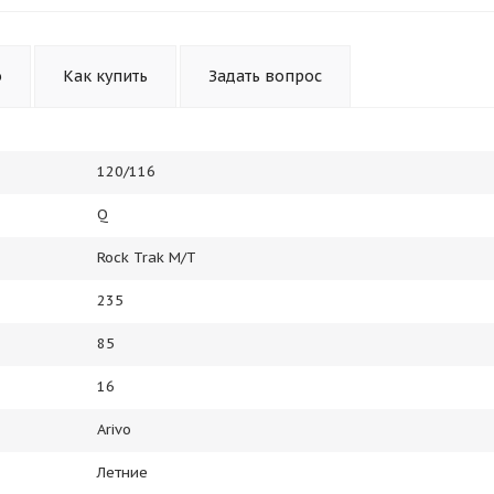
Получайте товар
выбранный способом
о
Как купить
Задать вопрос
Оставшиеся
75
% будут
списываться
с вашей карты
по
25
%
каждые 2 недели
120/116
Q
Подробнее
об оплате Плайтом
Rock Trak M/T
235
85
25
16
раз в 2
Остались вопросы?
недели
Arivo
8 800 302-02-51
Летние