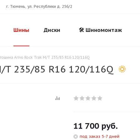
г. Тюмень, ул. Республики д. 256/2
Шины
Диски
🛠️ Шиномонтаж
тошина Arivo Rock Trak M/T 235/85 R16 120/116Q
M/T 235/85 R16 120/116Q
Для клиентов всех банков
11 700
руб.
Разбейте
оплату
под заказ 5-7 дней