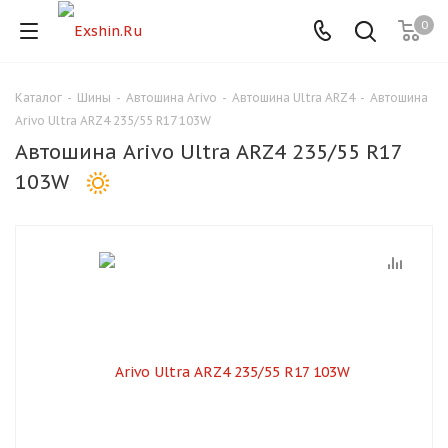
0
Каталог
-
Шины
-
Автошина Arivo
-
Автошина Ultra ARZ4
-
Автошина
Для клиентов всех банков
Arivo Ultra ARZ4 235/55 R17 103W
Автошина Arivo Ultra ARZ4 235/55 R17
Разбейте
103W
оплату
на части
без переплат
График платежей
Сегодня
25
%