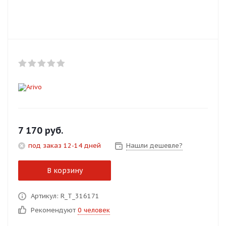
Добавляйте товары
в корзину
Оплачивайте сегодня только
25
% картой любого банка
Получайте товар
выбранный способом
7 170
руб.
под заказ 12-14 дней
Нашли дешевле?
Оставшиеся
75
% будут
списываться
с вашей карты
В корзину
по
25
%
каждые 2 недели
Артикул: R_T_316171
Рекомендуют
0 человек
Подробнее