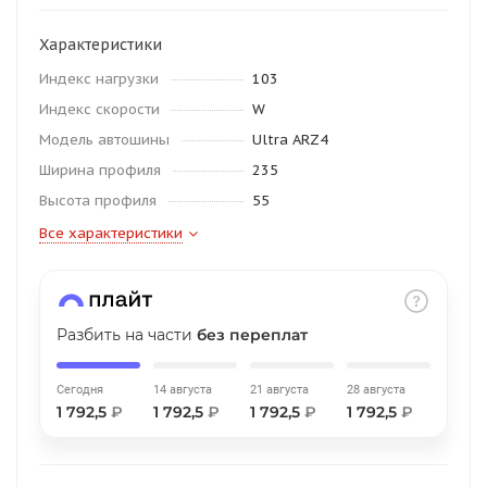
об оплате Плайтом
Характеристики
Индекс нагрузки
103
Индекс скорости
W
Остались вопросы?
25
Модель автошины
Ultra ARZ4
8 800 302-02-51
Ширина профиля
235
plait.ru
раз в 2
Высота профиля
55
недели
Все характеристики
Разбить на части
без переплат
Сегодня
14 августа
21 августа
28 августа
1 792,5
₽
1 792,5
₽
1 792,5
₽
1 792,5
₽