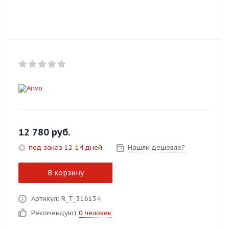
Добавляйте товары
в корзину
Оплачивайте сегодня только
25
% картой любого банка
Получайте товар
выбранный способом
12 780
руб.
под заказ 12-14 дней
Нашли дешевле?
Оставшиеся
75
% будут
списываться
с вашей карты
В корзину
по
25
%
каждые 2 недели
Артикул: R_T_316134
Рекомендуют
0 человек
Подробнее