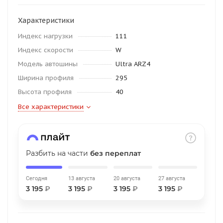
об оплате Плайтом
Характеристики
Индекс нагрузки
111
Индекс скорости
W
Остались вопросы?
25
Модель автошины
Ultra ARZ4
8 800 302-02-51
Ширина профиля
295
plait.ru
раз в 2
Высота профиля
40
недели
Все характеристики
Разбить на части
без переплат
Сегодня
13 августа
20 августа
27 августа
3 195
₽
3 195
₽
3 195
₽
3 195
₽