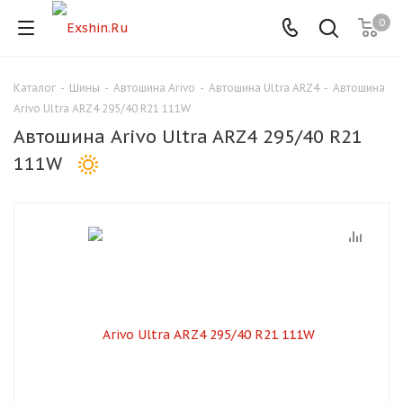
0
Каталог
-
Шины
-
Автошина Arivo
-
Автошина Ultra ARZ4
-
Автошина
Для клиентов всех банков
Arivo Ultra ARZ4 295/40 R21 111W
Автошина Arivo Ultra ARZ4 295/40 R21
Разбейте
111W
оплату
на части
без переплат
График платежей
Сегодня
25
%