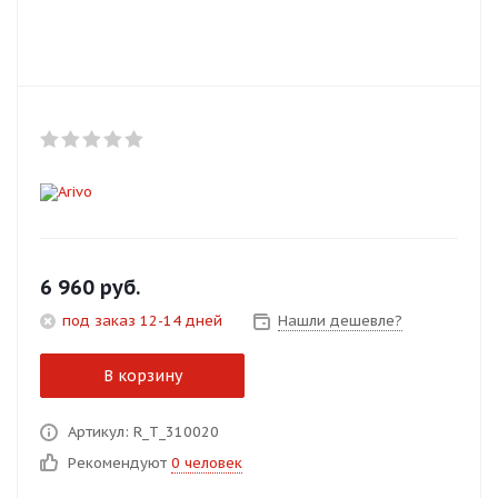
Добавляйте товары
в корзину
Оплачивайте сегодня только
25
% картой любого банка
Получайте товар
выбранный способом
6 960
руб.
под заказ 12-14 дней
Нашли дешевле?
Оставшиеся
75
% будут
списываться
с вашей карты
В корзину
по
25
%
каждые 2 недели
Артикул: R_T_310020
Рекомендуют
0 человек
Подробнее