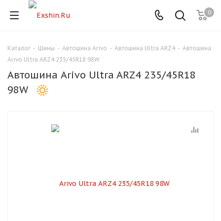
0
Каталог
-
Шины
-
Автошина Arivo
-
Автошина Ultra ARZ4
-
Автошина
Для клиентов всех банков
Arivo Ultra ARZ4 235/45R18 98W
Автошина Arivo Ultra ARZ4 235/45R18
Разбейте
98W
оплату
на части
без переплат
График платежей
Сегодня
25
%