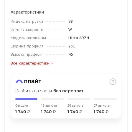
об оплате Плайтом
Характеристики
Индекс нагрузки
98
Индекс скорости
W
Остались вопросы?
25
Модель автошины
Ultra ARZ4
8 800 302-02-51
Ширина профиля
235
plait.ru
раз в 2
Высота профиля
45
недели
Все характеристики
Разбить на части
без переплат
Сегодня
13 августа
20 августа
27 августа
1 740
₽
1 740
₽
1 740
₽
1 740
₽