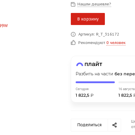
на части
без переплат
Нашли дешевле?
В корзину
График платежей
Артикул: R_T_316172
Рекомендуют
0 человек
Сегодня
25
%
Разбить на части
без пере
Добавляйте товары
в корзину
Сегодня
16 августа
1 822,5
₽
1 822,5
Оплачивайте сегодня только
25
% картой любого банка
Ц
Поделиться
от