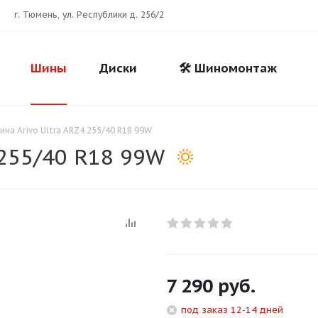
г. Тюмень, ул. Республики д. 256/2
Шины
Диски
🛠️ Шиномонтаж
ина Arivo Ultra ARZ4 255/40 R18 99W
 255/40 R18 99W
Для клиентов всех банков
7 290
руб.
Разбейте
оплату
под заказ 12-14 дней