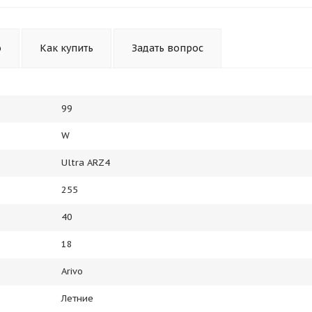
Получайте товар
выбранный способом
о
Как купить
Задать вопрос
Оставшиеся
75
% будут
списываться
с вашей карты
по
25
%
каждые 2 недели
99
W
Подробнее
об оплате Плайтом
Ultra ARZ4
255
40
25
18
раз в 2
Остались вопросы?
недели
Arivo
8 800 302-02-51
Летние