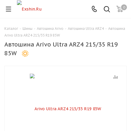
0
Каталог
-
Шины
-
Автошина Arivo
-
Автошина Ultra ARZ4
-
Автошина
Для клиентов всех банков
Arivo Ultra ARZ4 215/35 R19 85W
Автошина Arivo Ultra ARZ4 215/35 R19
Разбейте
85W
оплату
на части
без переплат
График платежей
Сегодня
25
%