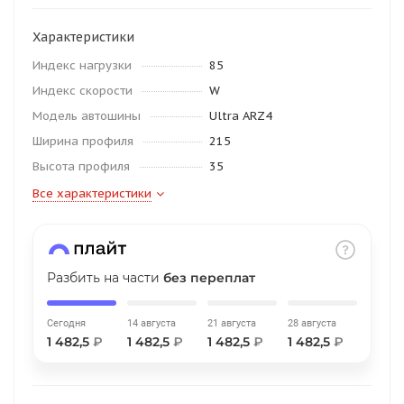
об оплате Плайтом
Характеристики
Индекс нагрузки
85
Индекс скорости
W
Остались вопросы?
25
Модель автошины
Ultra ARZ4
8 800 302-02-51
Ширина профиля
215
plait.ru
раз в 2
Высота профиля
35
недели
Все характеристики
Разбить на части
без переплат
Сегодня
14 августа
21 августа
28 августа
1 482,5
₽
1 482,5
₽
1 482,5
₽
1 482,5
₽