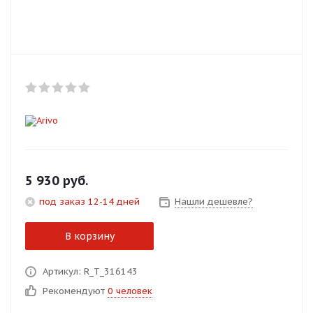
Добавляйте товары
в корзину
Оплачивайте сегодня только
25
% картой любого банка
Получайте товар
выбранный способом
5 930
руб.
под заказ 12-14 дней
Нашли дешевле?
Оставшиеся
75
% будут
списываться
с вашей карты
В корзину
по
25
%
каждые 2 недели
Артикул: R_T_316143
Рекомендуют
0 человек
Подробнее