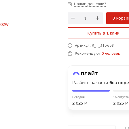
на части
без переплат
Нашли дешевле?
В корзи
График платежей
Купить в 1 клик
Сегодня
Артикул: R_T_313658
25
%
Рекомендуют
0 человек
Разбить на части
без пере
Добавляйте товары
в корзину
Сегодня
16 августа
2 025
₽
2 025
₽
Оплачивайте сегодня только
25
% картой любого банка
Ц