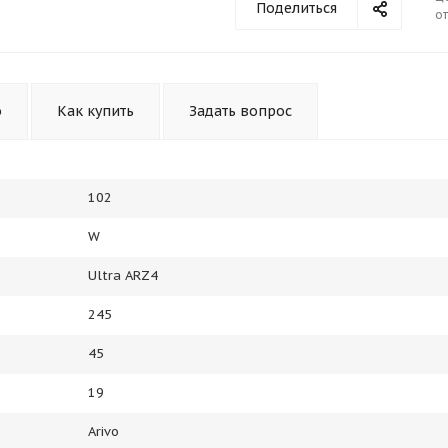
Поделиться
от
Получайте товар
выбранный способом
Оставшиеся
75
% будут
списываться
о
Как купить
Задать вопрос
с вашей карты
по
25
%
каждые 2 недели
102
Подробнее
об оплате Плайтом
W
Ultra ARZ4
245
25
45
раз в 2
Остались вопросы?
недели
19
8 800 302-02-51
Arivo