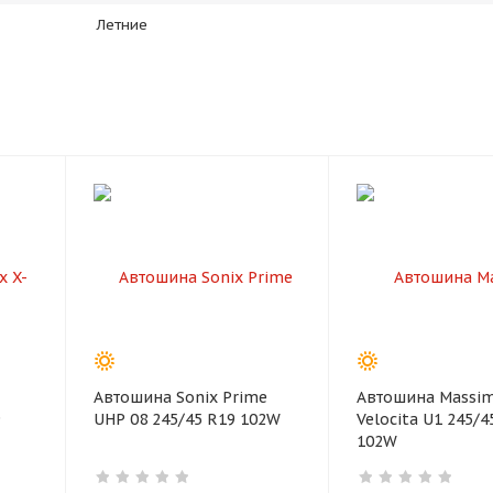
plait.ru
Летние
раз в 2 недели
Автошина Sonix Prime
Автошина Massi
9
UHP 08 245/45 R19 102W
Velocita U1 245/4
102W