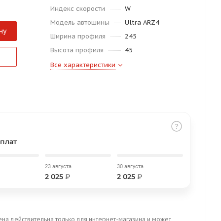
Индекс скорости
W
Модель автошины
Ultra ARZ4
ну
Ширина профиля
245
Высота профиля
45
Все характеристики
плат
23 августа
30 августа
2 025
₽
2 025
₽
ена действительна только для интернет-магазина и может