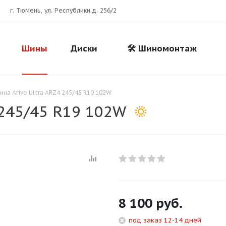
г. Тюмень, ул. Республики д. 256/2
Шины
Диски
🛠️ Шиномонтаж
ина Arivo Ultra ARZ4 245/45 R19 102W
 245/45 R19 102W
Для клиентов всех банков
8 100
руб.
Разбейте
оплату
под заказ 12-14 дней