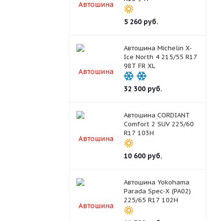
5 260
руб.
Автошина Michelin X-
Ice North 4 215/55 R17
98T FR XL
32 300
руб.
Автошина CORDIANT
Comfort 2 SUV 225/60
R17 103H
10 600
руб.
Автошина Yokohama
Parada Spec-X (PA02)
225/65 R17 102H