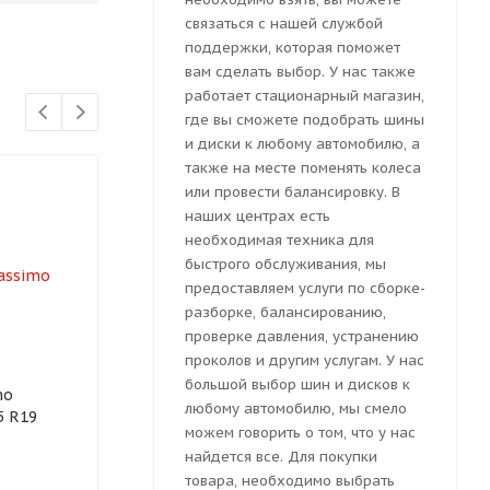
связаться с нашей службой
поддержки, которая поможет
вам сделать выбор. У нас также
работает стационарный магазин,
где вы сможете подобрать шины
и диски к любому автомобилю, а
также на месте поменять колеса
или провести балансировку. В
наших центрах есть
необходимая техника для
быстрого обслуживания, мы
предоставляем услуги по сборке-
разборке, балансированию,
проверке давления, устранению
проколов и другим услугам. У нас
большой выбор шин и дисков к
mo
Автошина Mazzini
Автошина Po
любому автомобилю, мы смело
5 R19
VARENNA S01 245/45R19
EcoSport X78
можем говорить о том, что у нас
102Y
102Y
найдется все. Для покупки
товара, необходимо выбрать