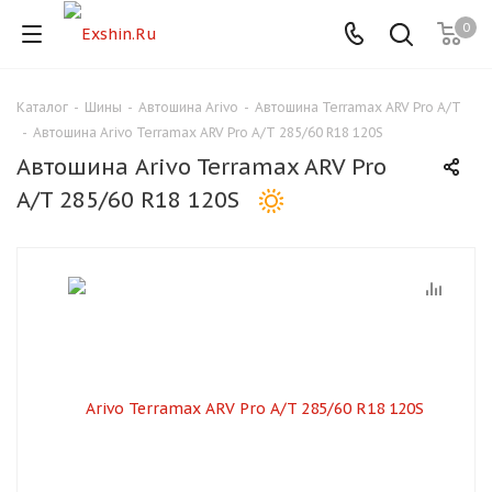
0
Каталог
-
Шины
-
Автошина Arivo
-
Автошина Terramax ARV Pro A/T
Для клиентов всех банков
-
Автошина Arivo Terramax ARV Pro A/T 285/60 R18 120S
Автошина Arivo Terramax ARV Pro
Разбейте
A/T 285/60 R18 120S
оплату
на части
без переплат
График платежей
Сегодня
25
%