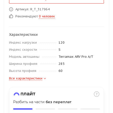
об оплате Плайтом
Артикул: R_T_317964
Рекомендуют
0 человек
Остались вопросы?
25
Характеристики
8 800 302-02-51
Индекс нагрузки
120
plait.ru
раз в 2
Индекс скорости
S
недели
Модель автошины
Terramax ARV Pro A/T
Ширина профиля
285
Высота профиля
60
Все характеристики
Разбить на части
без переплат