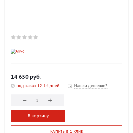
Добавляйте товары
в корзину
Оплачивайте сегодня только
25
% картой любого банка
Получайте товар
выбранный способом
14 650
руб.
под заказ 12-14 дней
Нашли дешевле?
Оставшиеся
75
% будут
списываться
с вашей карты
по
25
%
каждые 2 недели
В корзину
Подробнее
Купить в 1 клик