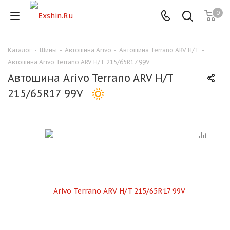
0
Каталог
-
Шины
-
Автошина Arivo
-
Автошина Terrano ARV H/T
-
Для клиентов всех банков
Автошина Arivo Terrano ARV H/T 215/65R17 99V
Автошина Arivo Terrano ARV H/T
Разбейте
215/65R17 99V
оплату
на части
без переплат
График платежей
Сегодня
25
%