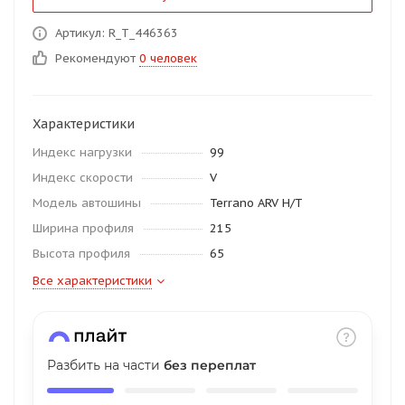
об оплате Плайтом
Артикул: R_T_446363
Рекомендуют
0 человек
Остались вопросы?
25
Характеристики
8 800 302-02-51
Индекс нагрузки
99
plait.ru
раз в 2
Индекс скорости
V
недели
Модель автошины
Terrano ARV H/T
Ширина профиля
215
Высота профиля
65
Все характеристики
Разбить на части
без переплат