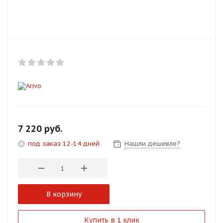
Добавляйте товары
в корзину
Оплачивайте сегодня только
25
% картой любого банка
Получайте товар
выбранный способом
7 220
руб.
под заказ 12-14 дней
Нашли дешевле?
Оставшиеся
75
% будут
списываться
с вашей карты
по
25
%
каждые 2 недели
В корзину
Подробнее
Купить в 1 клик