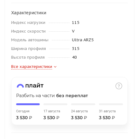
об оплате Плайтом
Характеристики
Индекс нагрузки
115
Индекс скорости
V
Остались вопросы?
25
Модель автошины
Ultra ARZ5
8 800 302-02-51
Ширина профиля
315
plait.ru
раз в 2
Высота профиля
40
недели
Все характеристики
Разбить на части
без переплат
Сегодня
17 августа
24 августа
31 августа
3 530
₽
3 530
₽
3 530
₽
3 530
₽