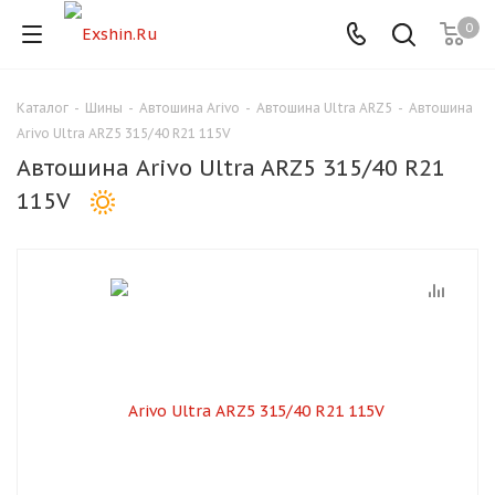
0
Каталог
-
Шины
-
Автошина Arivo
-
Автошина Ultra ARZ5
-
Автошина
Для клиентов всех банков
Arivo Ultra ARZ5 315/40 R21 115V
Автошина Arivo Ultra ARZ5 315/40 R21
Разбейте
115V
оплату
на части
без переплат
График платежей
Сегодня
25
%