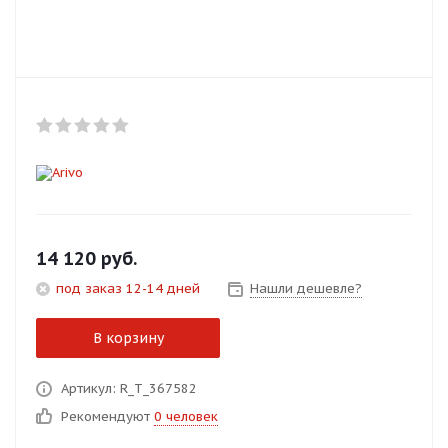
Добавляйте товары
в корзину
Оплачивайте сегодня только
25
% картой любого банка
Получайте товар
выбранный способом
14 120
руб.
под заказ 12-14 дней
Нашли дешевле?
Оставшиеся
75
% будут
списываться
с вашей карты
В корзину
по
25
%
каждые 2 недели
Артикул: R_T_367582
Рекомендуют
0 человек
Подробнее