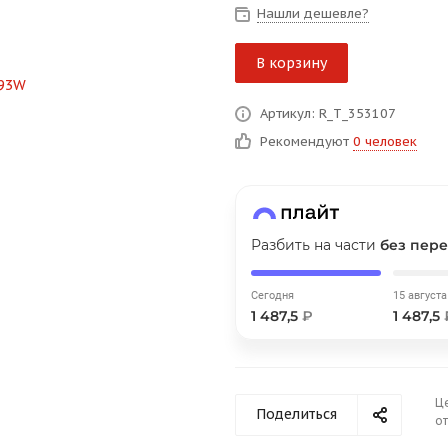
на части
без переплат
Нашли дешевле?
В корзину
График платежей
Артикул: R_T_353107
Рекомендуют
0 человек
Сегодня
25
%
Разбить на части
без пере
Добавляйте товары
в корзину
Сегодня
15 августа
1 487,5
₽
1 487,5
Оплачивайте сегодня только
25
% картой любого банка
Ц
Поделиться
от