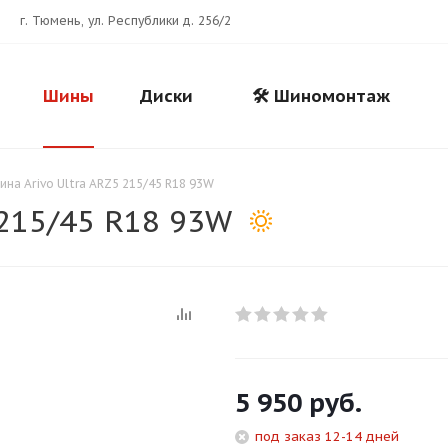
г. Тюмень, ул. Республики д. 256/2
Шины
Диски
🛠️ Шиномонтаж
ина Arivo Ultra ARZ5 215/45 R18 93W
 215/45 R18 93W
Для клиентов всех банков
5 950
руб.
Разбейте
оплату
под заказ 12-14 дней