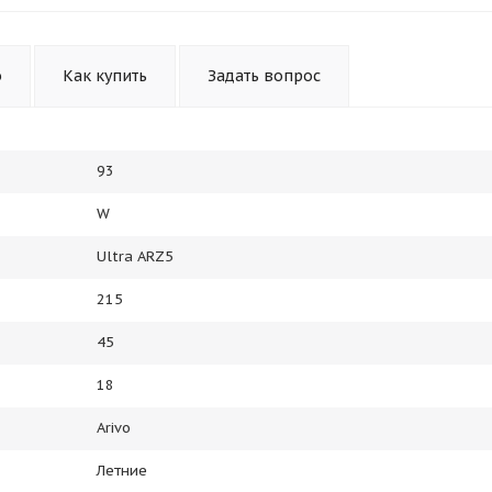
Получайте товар
выбранный способом
о
Как купить
Задать вопрос
Оставшиеся
75
% будут
списываться
с вашей карты
по
25
%
каждые 2 недели
93
W
Подробнее
об оплате Плайтом
Ultra ARZ5
215
45
25
18
раз в 2
Остались вопросы?
недели
Arivo
8 800 302-02-51
Летние