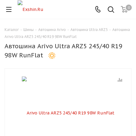
0
Каталог
-
Шины
-
Автошина Arivo
-
Автошина Ultra ARZ5
-
Автошина
Для клиентов всех банков
Arivo Ultra ARZ5 245/40 R19 98W RunFlat
Автошина Arivo Ultra ARZ5 245/40 R19
Разбейте
98W RunFlat
оплату
на части
без переплат
График платежей
Сегодня
25
%