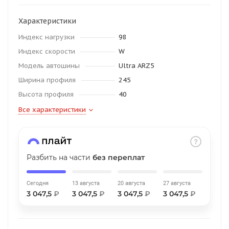
об оплате Плайтом
Характеристики
Индекс нагрузки
98
Индекс скорости
W
Остались вопросы?
25
Модель автошины
Ultra ARZ5
8 800 302-02-51
Ширина профиля
245
plait.ru
раз в 2
Высота профиля
40
недели
Все характеристики
Разбить на части
без переплат
Сегодня
13 августа
20 августа
27 августа
3 047,5
₽
3 047,5
₽
3 047,5
₽
3 047,5
₽