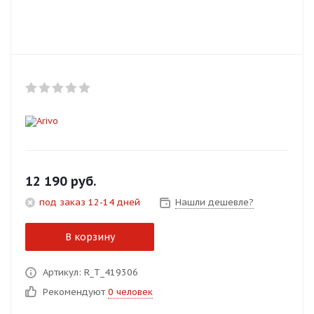
Добавляйте товары
в корзину
Оплачивайте сегодня только
25
% картой любого банка
Получайте товар
выбранный способом
12 190
руб.
под заказ 12-14 дней
Нашли дешевле?
Оставшиеся
75
% будут
списываться
с вашей карты
В корзину
по
25
%
каждые 2 недели
Артикул: R_T_419306
Рекомендуют
0 человек
Подробнее