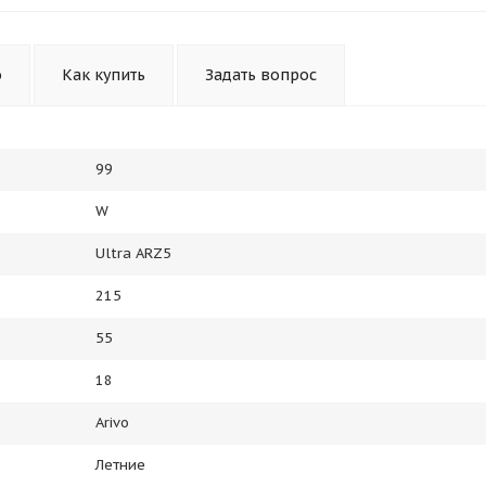
Получайте товар
выбранный способом
о
Как купить
Задать вопрос
Оставшиеся
75
% будут
списываться
с вашей карты
по
25
%
каждые 2 недели
99
W
Подробнее
об оплате Плайтом
Ultra ARZ5
215
55
25
18
раз в 2
Остались вопросы?
недели
Arivo
8 800 302-02-51
Летние