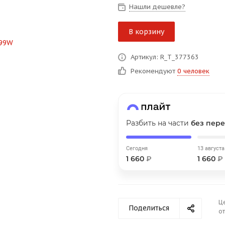
на части
без переплат
Нашли дешевле?
В корзину
График платежей
Артикул: R_T_377363
Рекомендуют
0 человек
Сегодня
25
%
Разбить на части
без пере
Добавляйте товары
в корзину
Сегодня
13 августа
1 660
₽
1 660
₽
Оплачивайте сегодня только
25
% картой любого банка
Ц
Поделиться
от