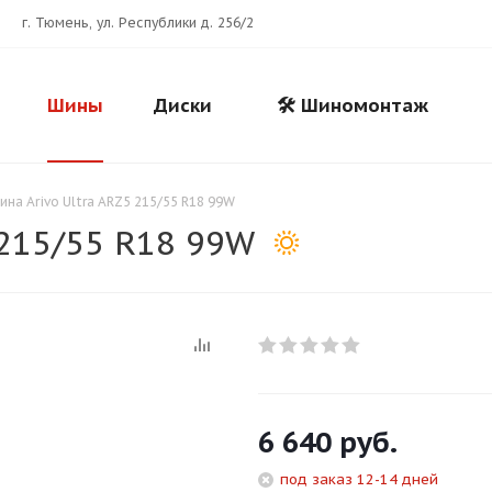
г. Тюмень, ул. Республики д. 256/2
Шины
Диски
🛠️ Шиномонтаж
ина Arivo Ultra ARZ5 215/55 R18 99W
 215/55 R18 99W
Для клиентов всех банков
6 640
руб.
Разбейте
оплату
под заказ 12-14 дней