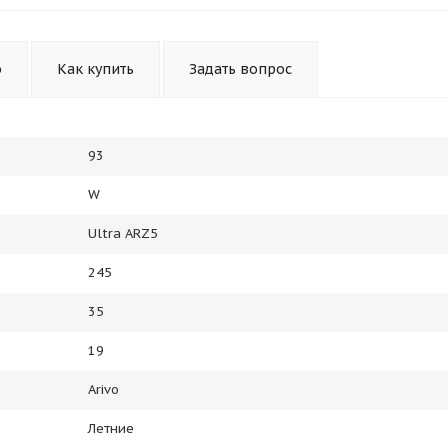
Получайте товар
выбранный способом
о
Как купить
Задать вопрос
Оставшиеся
75
% будут
списываться
с вашей карты
по
25
%
каждые 2 недели
93
W
Подробнее
об оплате Плайтом
Ultra ARZ5
245
35
25
19
раз в 2
Остались вопросы?
недели
Arivo
8 800 302-02-51
Летние