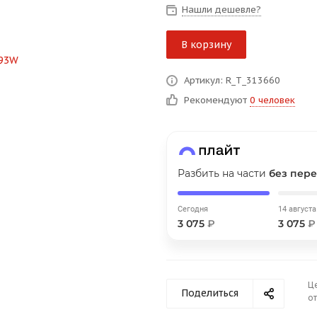
на части
без переплат
Нашли дешевле?
В корзину
График платежей
Артикул: R_T_313660
Рекомендуют
0 человек
Сегодня
25
%
Разбить на части
без пере
Добавляйте товары
в корзину
Сегодня
14 августа
3 075
₽
3 075
₽
Оплачивайте сегодня только
25
% картой любого банка
Ц
Поделиться
от