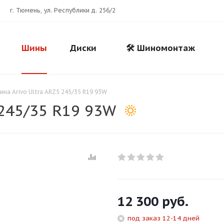
г. Тюмень, ул. Республики д. 256/2
Шины
Диски
🛠️ Шиномонтаж
ина Arivo Ultra ARZ5 245/35 R19 93W
 245/35 R19 93W
Для клиентов всех банков
12 300
руб.
Разбейте
оплату
под заказ 12-14 дней