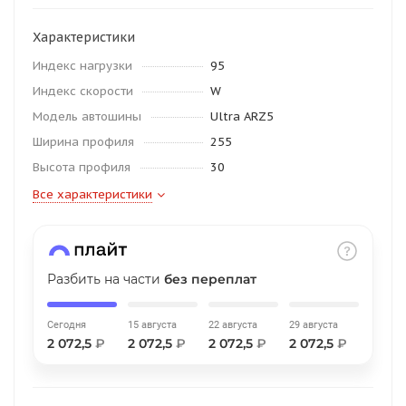
об оплате Плайтом
Характеристики
Индекс нагрузки
95
Индекс скорости
W
Остались вопросы?
25
Модель автошины
Ultra ARZ5
8 800 302-02-51
Ширина профиля
255
plait.ru
раз в 2
Высота профиля
30
недели
Все характеристики
Разбить на части
без переплат
Сегодня
15 августа
22 августа
29 августа
2 072,5
₽
2 072,5
₽
2 072,5
₽
2 072,5
₽