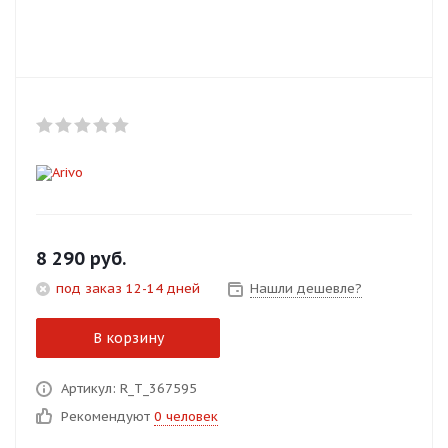
Добавляйте товары
в корзину
Оплачивайте сегодня только
25
% картой любого банка
Получайте товар
выбранный способом
8 290
руб.
под заказ 12-14 дней
Нашли дешевле?
Оставшиеся
75
% будут
списываться
с вашей карты
В корзину
по
25
%
каждые 2 недели
Артикул: R_T_367595
Рекомендуют
0 человек
Подробнее