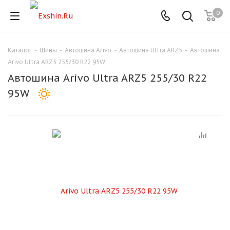
0
Каталог
-
Шины
-
Автошина Arivo
-
Автошина Ultra ARZ5
-
Автошина
Для клиентов всех банков
Arivo Ultra ARZ5 255/30 R22 95W
Автошина Arivo Ultra ARZ5 255/30 R22
Разбейте
95W
оплату
на части
без переплат
График платежей
Сегодня
25
%