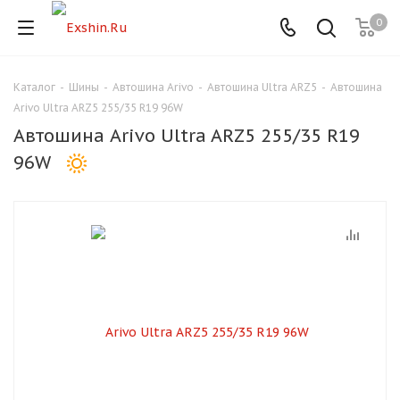
0
Каталог
-
Шины
-
Автошина Arivo
-
Автошина Ultra ARZ5
-
Автошина
Для клиентов всех банков
Arivo Ultra ARZ5 255/35 R19 96W
Автошина Arivo Ultra ARZ5 255/35 R19
Разбейте
96W
оплату
на части
без переплат
График платежей
Сегодня
25
%