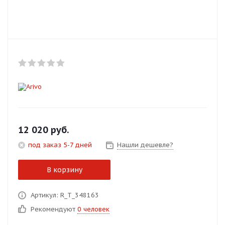
Добавляйте товары
в корзину
Оплачивайте сегодня только
25
% картой любого банка
Получайте товар
выбранный способом
12 020
руб.
под заказ 5-7 дней
Нашли дешевле?
Оставшиеся
75
% будут
списываться
с вашей карты
В корзину
по
25
%
каждые 2 недели
Артикул: R_T_348163
Рекомендуют
0 человек
Подробнее