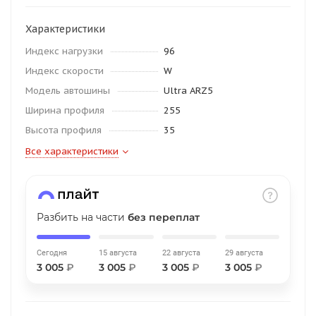
об оплате Плайтом
Характеристики
Индекс нагрузки
96
Индекс скорости
W
Остались вопросы?
25
Модель автошины
Ultra ARZ5
8 800 302-02-51
Ширина профиля
255
plait.ru
раз в 2
Высота профиля
35
недели
Все характеристики
Разбить на части
без переплат
Сегодня
15 августа
22 августа
29 августа
3 005
₽
3 005
₽
3 005
₽
3 005
₽