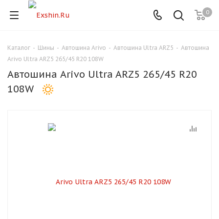
0
Каталог
-
Шины
-
Автошина Arivo
-
Автошина Ultra ARZ5
-
Автошина
Для клиентов всех банков
Arivo Ultra ARZ5 265/45 R20 108W
Автошина Arivo Ultra ARZ5 265/45 R20
Разбейте
108W
оплату
на части
без переплат
График платежей
Сегодня
25
%