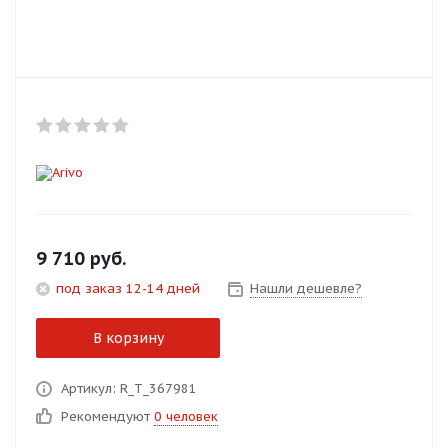
Добавляйте товары
в корзину
Оплачивайте сегодня только
25
% картой любого банка
Получайте товар
выбранный способом
9 710
руб.
под заказ 12-14 дней
Нашли дешевле?
Оставшиеся
75
% будут
списываться
с вашей карты
В корзину
по
25
%
каждые 2 недели
Артикул: R_T_367981
Рекомендуют
0 человек
Подробнее