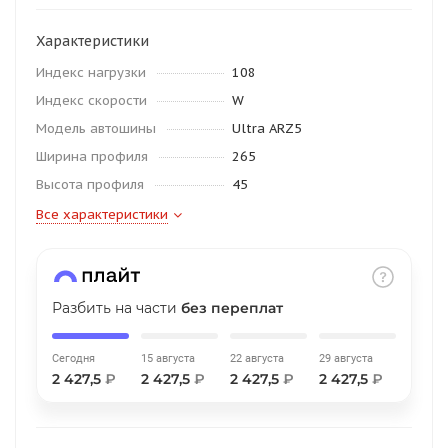
об оплате Плайтом
Характеристики
Индекс нагрузки
108
Индекс скорости
W
Остались вопросы?
25
Модель автошины
Ultra ARZ5
8 800 302-02-51
Ширина профиля
265
plait.ru
раз в 2
Высота профиля
45
недели
Все характеристики
Разбить на части
без переплат
Сегодня
15 августа
22 августа
29 августа
2 427,5
₽
2 427,5
₽
2 427,5
₽
2 427,5
₽