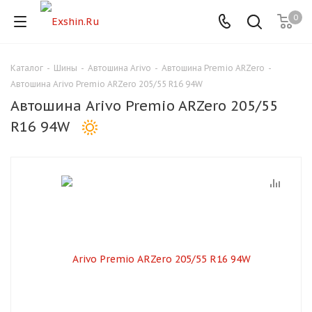
0
Каталог
-
Шины
-
Автошина Arivo
-
Автошина Premio ARZero
-
Для клиентов всех банков
Автошина Arivo Premio ARZero 205/55 R16 94W
Автошина Arivo Premio ARZero 205/55
Разбейте
R16 94W
оплату
на части
без переплат
График платежей
Сегодня
25
%