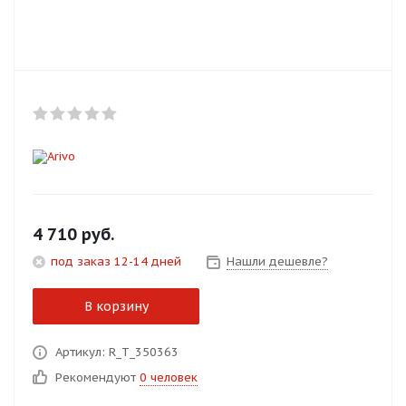
Добавляйте товары
в корзину
Оплачивайте сегодня только
25
% картой любого банка
Получайте товар
выбранный способом
4 710
руб.
под заказ 12-14 дней
Нашли дешевле?
Оставшиеся
75
% будут
списываться
с вашей карты
В корзину
по
25
%
каждые 2 недели
Артикул: R_T_350363
Рекомендуют
0 человек
Подробнее