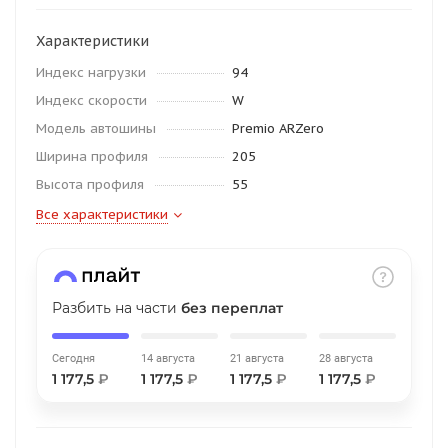
об оплате Плайтом
Характеристики
Индекс нагрузки
94
Индекс скорости
W
Остались вопросы?
25
Модель автошины
Premio ARZero
8 800 302-02-51
Ширина профиля
205
plait.ru
раз в 2
Высота профиля
55
недели
Все характеристики
Разбить на части
без переплат
Сегодня
14 августа
21 августа
28 августа
1 177,5
₽
1 177,5
₽
1 177,5
₽
1 177,5
₽