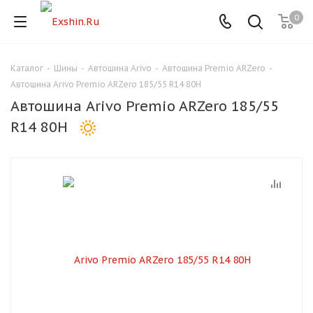
0
Каталог
-
Шины
-
Автошина Arivo
-
Автошина Premio ARZero
-
Для клиентов всех банков
Автошина Arivo Premio ARZero 185/55 R14 80H
Автошина Arivo Premio ARZero 185/55
Разбейте
R14 80H
оплату
на части
без переплат
График платежей
Сегодня
25
%