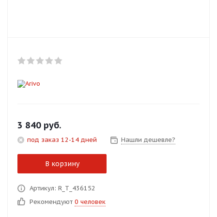
Добавляйте товары
в корзину
Оплачивайте сегодня только
25
% картой любого банка
Получайте товар
выбранный способом
3 840
руб.
под заказ 12-14 дней
Нашли дешевле?
Оставшиеся
75
% будут
списываться
с вашей карты
В корзину
по
25
%
каждые 2 недели
Артикул: R_T_436152
Рекомендуют
0 человек
Подробнее