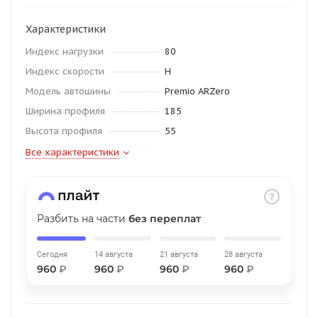
об оплате Плайтом
Характеристики
Индекс нагрузки
80
Индекс скорости
H
Остались вопросы?
25
Модель автошины
Premio ARZero
8 800 302-02-51
Ширина профиля
185
plait.ru
раз в 2
Высота профиля
55
недели
Все характеристики
Разбить на части
без переплат
Сегодня
14 августа
21 августа
28 августа
960
₽
960
₽
960
₽
960
₽