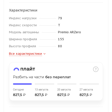
об оплате Плайтом
Характеристики
Индекс нагрузки
79
Индекс скорости
T
Остались вопросы?
25
Модель автошины
Premio ARZero
8 800 302-02-51
Ширина профиля
155
plait.ru
раз в 2
Высота профиля
80
недели
Все характеристики
Разбить на части
без переплат
Сегодня
13 августа
20 августа
27 августа
827,5
₽
827,5
₽
827,5
₽
827,5
₽