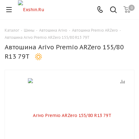
0
Каталог
-
Шины
-
Автошина Arivo
-
Автошина Premio ARZero
-
Для клиентов всех банков
Автошина Arivo Premio ARZero 155/80 R13 79T
Автошина Arivo Premio ARZero 155/80
Разбейте
R13 79T
оплату
на части
без переплат
График платежей
Сегодня
25
%