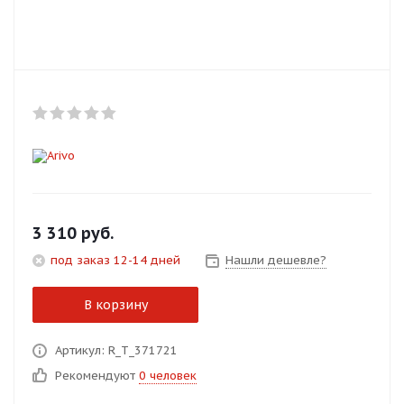
Добавляйте товары
в корзину
Оплачивайте сегодня только
25
% картой любого банка
Получайте товар
выбранный способом
3 310
руб.
под заказ 12-14 дней
Нашли дешевле?
Оставшиеся
75
% будут
списываться
с вашей карты
В корзину
по
25
%
каждые 2 недели
Артикул: R_T_371721
Рекомендуют
0 человек
Подробнее