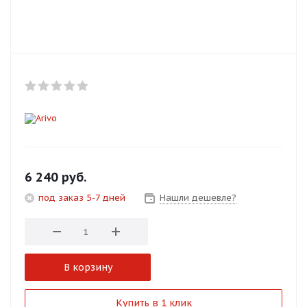
Добавляйте товары
в корзину
Оплачивайте сегодня только
25
% картой любого банка
Получайте товар
выбранный способом
6 240
руб.
под заказ 5-7 дней
Нашли дешевле?
Оставшиеся
75
% будут
списываться
с вашей карты
по
25
%
каждые 2 недели
В корзину
Подробнее
Купить в 1 клик