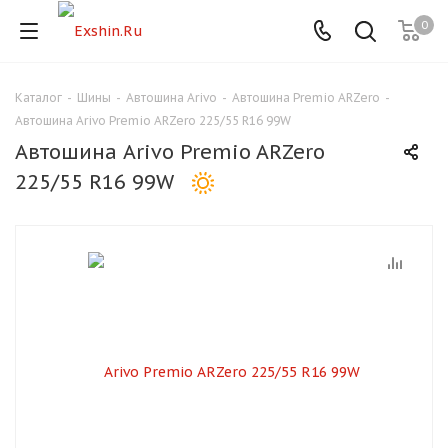
0
Каталог
-
Шины
-
Автошина Arivo
-
Автошина Premio ARZero
-
Для клиентов всех банков
Автошина Arivo Premio ARZero 225/55 R16 99W
Автошина Arivo Premio ARZero
Разбейте
225/55 R16 99W
оплату
на части
без переплат
График платежей
Сегодня
25
%