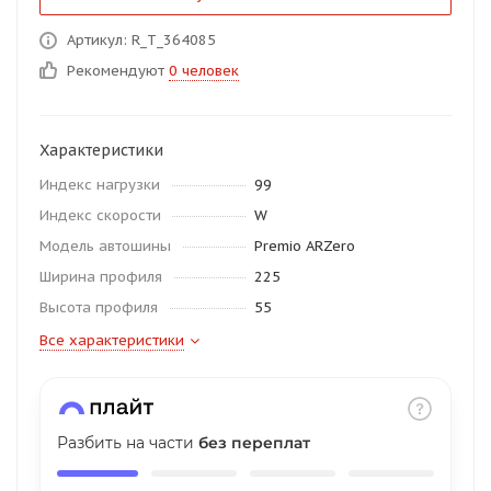
об оплате Плайтом
Артикул: R_T_364085
Рекомендуют
0 человек
Остались вопросы?
25
Характеристики
8 800 302-02-51
Индекс нагрузки
99
plait.ru
раз в 2
Индекс скорости
W
недели
Модель автошины
Premio ARZero
Ширина профиля
225
Высота профиля
55
Все характеристики
Разбить на части
без переплат