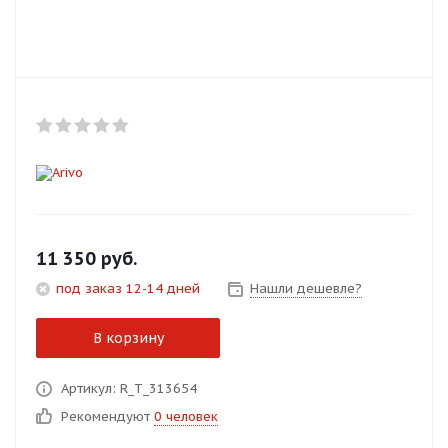
Добавляйте товары
в корзину
Оплачивайте сегодня только
25
% картой любого банка
Получайте товар
выбранный способом
11 350
руб.
под заказ 12-14 дней
Нашли дешевле?
Оставшиеся
75
% будут
списываться
с вашей карты
В корзину
по
25
%
каждые 2 недели
Артикул: R_T_313654
Рекомендуют
0 человек
Подробнее