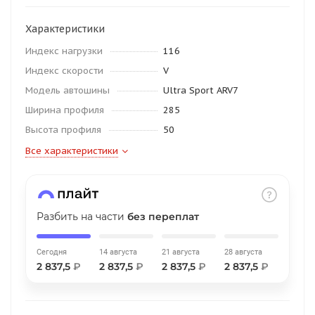
об оплате Плайтом
Характеристики
Индекс нагрузки
116
Индекс скорости
V
Остались вопросы?
25
Модель автошины
Ultra Sport ARV7
8 800 302-02-51
Ширина профиля
285
plait.ru
раз в 2
Высота профиля
50
недели
Все характеристики
Разбить на части
без переплат
Сегодня
14 августа
21 августа
28 августа
2 837,5
₽
2 837,5
₽
2 837,5
₽
2 837,5
₽