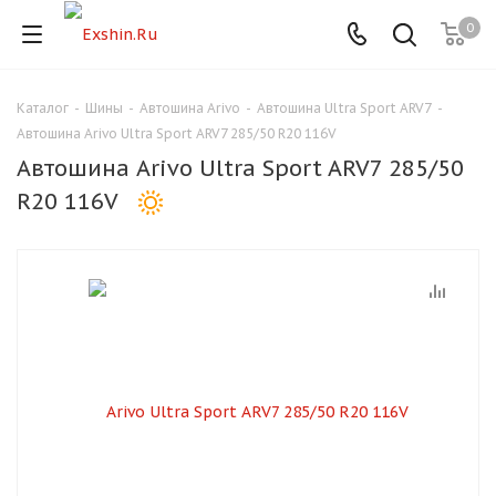
0
Каталог
-
Шины
-
Автошина Arivo
-
Автошина Ultra Sport ARV7
-
Для клиентов всех банков
Автошина Arivo Ultra Sport ARV7 285/50 R20 116V
Автошина Arivo Ultra Sport ARV7 285/50
Разбейте
R20 116V
оплату
на части
без переплат
График платежей
Сегодня
25
%