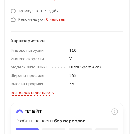
об оплате Плайтом
Артикул: R_T_319967
Рекомендуют
0 человек
Остались вопросы?
25
Характеристики
8 800 302-02-51
Индекс нагрузки
110
plait.ru
раз в 2
Индекс скорости
V
недели
Модель автошины
Ultra Sport ARV7
Ширина профиля
255
Высота профиля
55
Все характеристики
Разбить на части
без переплат