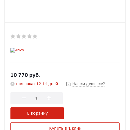
Добавляйте товары
в корзину
Оплачивайте сегодня только
25
% картой любого банка
Получайте товар
выбранный способом
10 770
руб.
под заказ 12-14 дней
Нашли дешевле?
Оставшиеся
75
% будут
списываться
с вашей карты
по
25
%
каждые 2 недели
В корзину
Подробнее
Купить в 1 клик