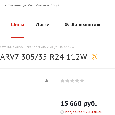
г. Тюмень, ул. Республики д. 256/2
Шины
Диски
🛠️ Шиномонтаж
Автошина Arivo Ultra Sport ARV7 305/35 R24 112W
t ARV7 305/35 R24 112W
Для клиентов всех банков
15 660
руб.
Разбейте
оплату
под заказ 12-14 дней