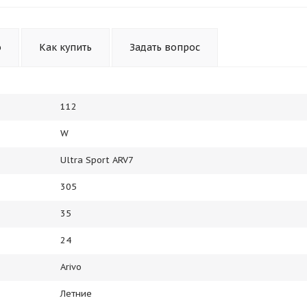
Получайте товар
выбранный способом
о
Как купить
Задать вопрос
Оставшиеся
75
% будут
списываться
с вашей карты
по
25
%
каждые 2 недели
112
W
Подробнее
об оплате Плайтом
Ultra Sport ARV7
305
35
25
24
раз в 2
Остались вопросы?
недели
Arivo
8 800 302-02-51
Летние