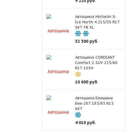
9 220
руб.
Автошина Michelin X-
Ice North 4 215/55 R17
98T FR XL
32 300
руб.
Автошина CORDIANT
Comfort 2 SUV 225/60
R17 103H
10 600
руб.
Автошина Белшина
Бел-287 185/65 R15
88T
4 010
руб.