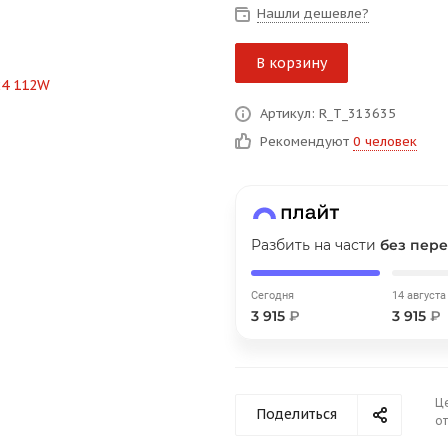
на части
без переплат
Нашли дешевле?
В корзину
График платежей
Артикул: R_T_313635
Рекомендуют
0 человек
Сегодня
25
%
Разбить на части
без пере
Добавляйте товары
в корзину
Сегодня
14 августа
3 915
₽
3 915
₽
Оплачивайте сегодня только
25
% картой любого банка
Ц
Поделиться
от