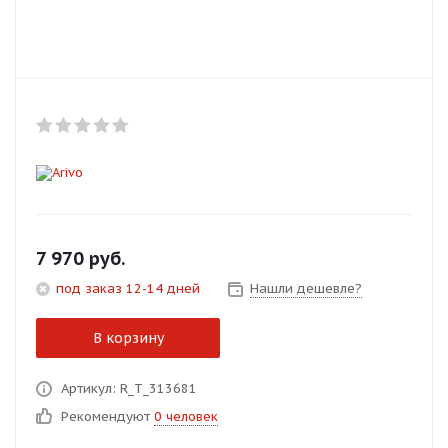
Добавляйте товары
в корзину
Оплачивайте сегодня только
25
% картой любого банка
Получайте товар
выбранный способом
7 970
руб.
под заказ 12-14 дней
Нашли дешевле?
Оставшиеся
75
% будут
списываться
с вашей карты
В корзину
по
25
%
каждые 2 недели
Артикул: R_T_313681
Рекомендуют
0 человек
Подробнее