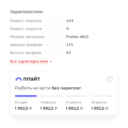
об оплате Плайтом
Характеристики
Индекс нагрузки
104
Индекс скорости
H
Остались вопросы?
25
Модель автошины
Premio ARZ1
8 800 302-02-51
Ширина профиля
235
plait.ru
раз в 2
Высота профиля
65
недели
Все характеристики
Разбить на части
без переплат
Сегодня
14 августа
21 августа
28 августа
1 992,5
₽
1 992,5
₽
1 992,5
₽
1 992,5
₽