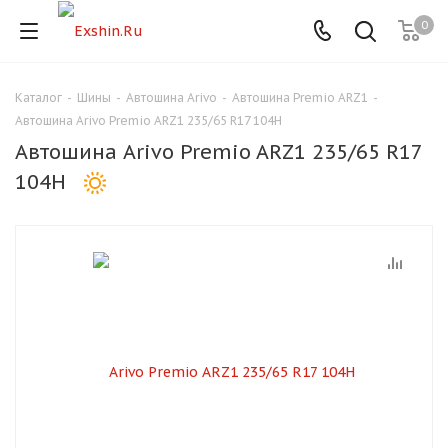
0
Каталог
-
Шины
-
Автошина Arivo
-
Автошина Premio ARZ1
-
Для клиентов всех банков
Автошина Arivo Premio ARZ1 235/65 R17 104H
Автошина Arivo Premio ARZ1 235/65 R17
Разбейте
104H
оплату
на части
без переплат
График платежей
Сегодня
25
%