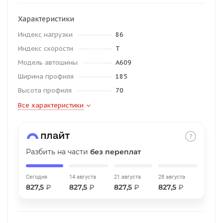
об оплате Плайтом
Характеристики
Индекс нагрузки
86
Индекс скорости
T
Остались вопросы?
Модель автошины
A609
25
8 800 302-02-51
Ширина профиля
185
plait.ru
раз в 2
Высота профиля
70
недели
Все характеристики
Разбить на части
без переплат
Сегодня
14 августа
21 августа
28 августа
827,5
₽
827,5
₽
827,5
₽
827,5
₽