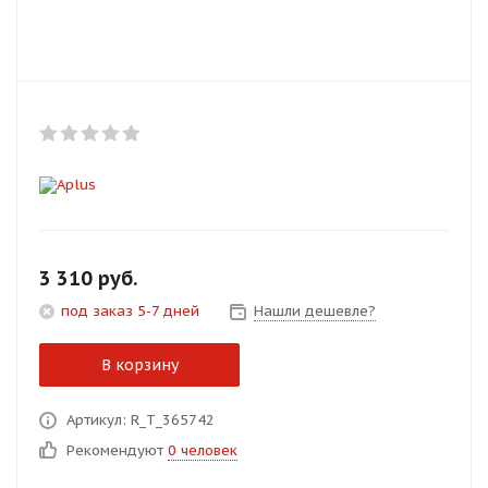
Добавляйте товары
в корзину
Оплачивайте сегодня только
25
% картой любого банка
Получайте товар
выбранный способом
3 310
руб.
под заказ 5-7 дней
Нашли дешевле?
Оставшиеся
75
% будут
списываться
с вашей карты
В корзину
по
25
%
каждые 2 недели
Артикул: R_T_365742
Рекомендуют
0 человек
Подробнее