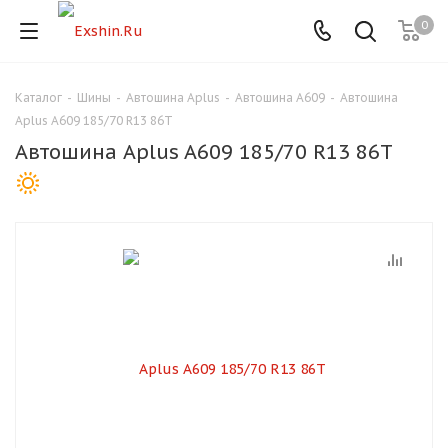
0
Каталог
-
Шины
-
Автошина Aplus
-
Автошина A609
-
Автошина
Для клиентов всех банков
Aplus A609 185/70 R13 86T
Автошина Aplus A609 185/70 R13 86T
Разбейте
оплату
на части
без переплат
График платежей
Сегодня
25
%