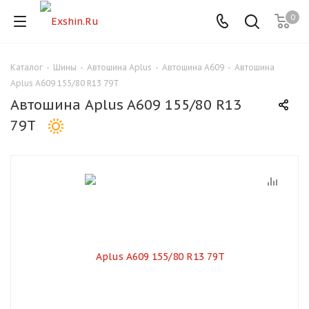
0
Каталог
-
Шины
-
Автошина Aplus
-
Автошина A609
-
Автошина
Для клиентов всех банков
Aplus A609 155/80 R13 79T
Автошина Aplus A609 155/80 R13
Разбейте
79T
оплату
на части
без переплат
График платежей
Сегодня
25
%