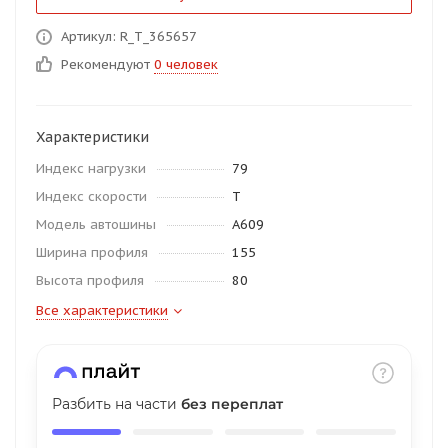
об оплате Плайтом
Артикул: R_T_365657
Рекомендуют
0 человек
Остались вопросы?
25
Характеристики
8 800 302-02-51
Индекс нагрузки
79
plait.ru
раз в 2
Индекс скорости
T
недели
Модель автошины
A609
Ширина профиля
155
Высота профиля
80
Все характеристики
Разбить на части
без переплат