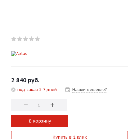
Добавляйте товары
в корзину
Оплачивайте сегодня только
25
% картой любого банка
Получайте товар
выбранный способом
2 840
руб.
под заказ 5-7 дней
Нашли дешевле?
Оставшиеся
75
% будут
списываться
с вашей карты
по
25
%
каждые 2 недели
В корзину
Подробнее
Купить в 1 клик