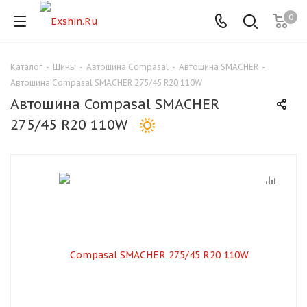
0
Каталог
-
Шины
-
Автошина Compasal
-
Автошина SMACHER
-
Для клиентов всех банков
Автошина Compasal SMACHER 275/45 R20 110W
Автошина Compasal SMACHER
Разбейте
275/45 R20 110W
оплату
на части
без переплат
График платежей
Сегодня
25
%