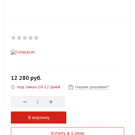
Добавляйте товары
в корзину
Оплачивайте сегодня только
25
% картой любого банка
Получайте товар
выбранный способом
12 280
руб.
под заказ 10-12 дней
Нашли дешевле?
Оставшиеся
75
% будут
списываться
с вашей карты
по
25
%
каждые 2 недели
В корзину
Подробнее
Купить в 1 клик