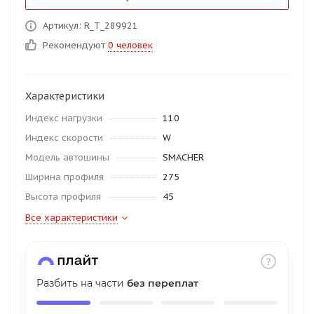
об оплате Плайтом
Артикул: R_T_289921
Рекомендуют
0 человек
Остались вопросы?
25
Характеристики
8 800 302-02-51
Индекс нагрузки
110
plait.ru
раз в 2
Индекс скорости
W
недели
Модель автошины
SMACHER
Ширина профиля
275
Высота профиля
45
Все характеристики
Разбить на части
без переплат