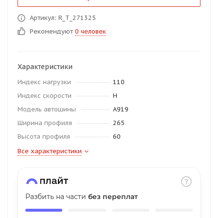
об оплате Плайтом
Артикул: R_T_271325
Рекомендуют
0 человек
Остались вопросы?
25
Характеристики
8 800 302-02-51
Индекс нагрузки
110
plait.ru
раз в 2
Индекс скорости
H
недели
Модель автошины
A919
Ширина профиля
265
Высота профиля
60
Все характеристики
Разбить на части
без переплат