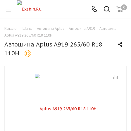
0
Каталог
-
Шины
-
Автошина Aplus
-
Автошина A919
-
Автошина
Для клиентов всех банков
Aplus A919 265/60 R18 110H
Автошина Aplus A919 265/60 R18
Разбейте
110H
оплату
на части
без переплат
График платежей
Сегодня
25
%