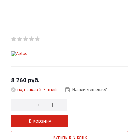
Добавляйте товары
в корзину
Оплачивайте сегодня только
25
% картой любого банка
Получайте товар
выбранный способом
8 260
руб.
под заказ 5-7 дней
Нашли дешевле?
Оставшиеся
75
% будут
списываться
с вашей карты
по
25
%
каждые 2 недели
В корзину
Подробнее
Купить в 1 клик