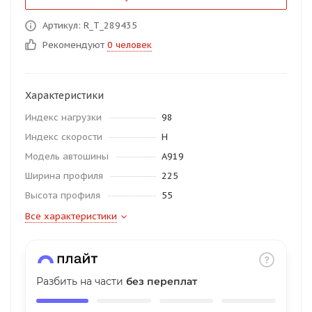
об оплате Плайтом
Артикул: R_T_289435
Рекомендуют
0 человек
Остались вопросы?
25
Характеристики
8 800 302-02-51
Индекс нагрузки
98
plait.ru
раз в 2
Индекс скорости
H
недели
Модель автошины
A919
Ширина профиля
225
Высота профиля
55
Все характеристики
Разбить на части
без переплат