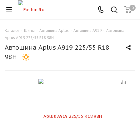
0
Каталог
-
Шины
-
Автошина Aplus
-
Автошина A919
-
Автошина
Для клиентов всех банков
Aplus A919 225/55 R18 98H
Автошина Aplus A919 225/55 R18
Разбейте
98H
оплату
на части
без переплат
График платежей
Сегодня
25
%