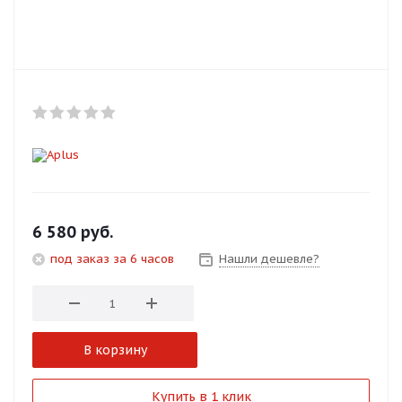
Добавляйте товары
в корзину
Оплачивайте сегодня только
25
% картой любого банка
Получайте товар
выбранный способом
6 580
руб.
под заказ за 6 часов
Нашли дешевле?
Оставшиеся
75
% будут
списываться
с вашей карты
по
25
%
каждые 2 недели
В корзину
Подробнее
Купить в 1 клик