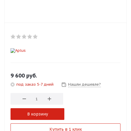
Добавляйте товары
в корзину
Оплачивайте сегодня только
25
% картой любого банка
Получайте товар
выбранный способом
9 600
руб.
под заказ 5-7 дней
Нашли дешевле?
Оставшиеся
75
% будут
списываться
с вашей карты
по
25
%
каждые 2 недели
В корзину
Подробнее
Купить в 1 клик