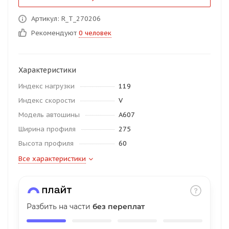
об оплате Плайтом
Артикул: R_T_270206
Рекомендуют
0 человек
Остались вопросы?
25
Характеристики
8 800 302-02-51
Индекс нагрузки
119
plait.ru
раз в 2
Индекс скорости
V
недели
Модель автошины
A607
Ширина профиля
275
Высота профиля
60
Все характеристики
Разбить на части
без переплат