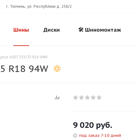
г. Тюмень, ул. Республики д. 256/2
Шины
Диски
🛠️ Шиномонтаж
plus A607 255/35 R18 94W
35 R18 94W
Для клиентов всех банков
9 020
руб.
Разбейте
оплату
под заказ 7-10 дней
на части
без переплат