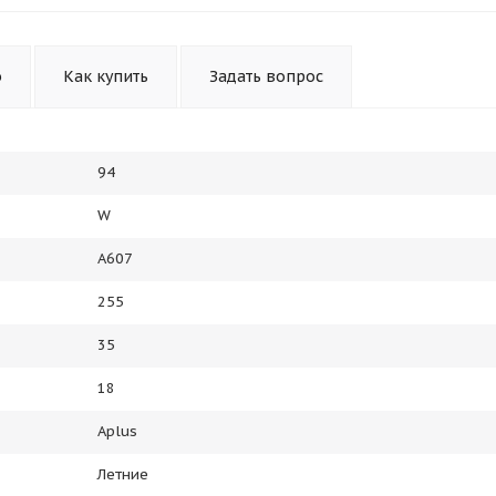
Получайте товар
выбранный способом
о
Как купить
Задать вопрос
Оставшиеся
75
% будут
списываться
с вашей карты
по
25
%
каждые 2 недели
94
W
Подробнее
об оплате Плайтом
A607
255
35
25
раз в 2
18
Остались вопросы?
недели
Aplus
8 800 302-02-51
Летние
plait.ru