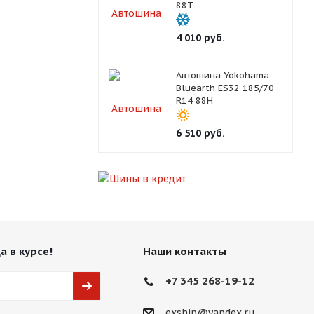
88T
4 010
руб.
Автошина Yokohama
Bluearth ES32 185/70
R14 88H
6 510
руб.
а в курсе!
Наши контакты
+7 345 268-19-12
exshin@yandex.ru