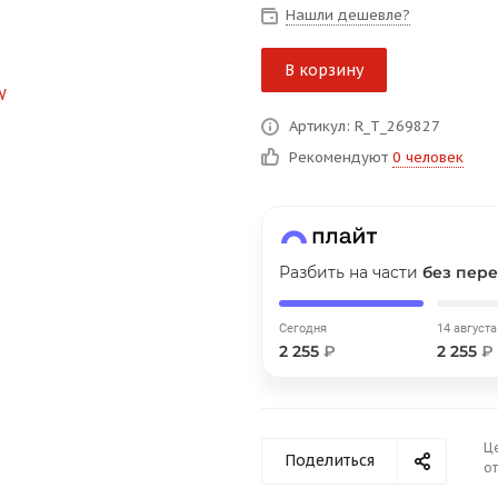
Нашли дешевле?
В корзину
График платежей
Артикул: R_T_269827
Рекомендуют
0 человек
Сегодня
25
%
Разбить на части
без пере
Добавляйте товары
в корзину
Сегодня
14 августа
2 255
₽
2 255
₽
Оплачивайте сегодня только
25
% картой любого банка
Ц
Поделиться
от