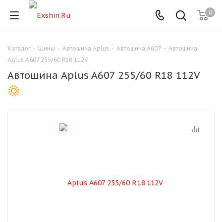
0
Каталог
-
Шины
-
Автошина Aplus
-
Автошина A607
-
Автошина
Для клиентов всех банков
Aplus A607 255/60 R18 112V
Автошина Aplus A607 255/60 R18 112V
Разбейте
оплату
на части
без переплат
График платежей
Сегодня
25
%