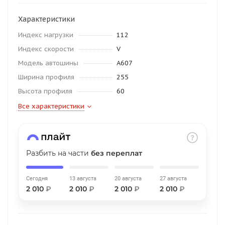
об оплате Плайтом
Характеристики
Индекс нагрузки
112
Индекс скорости
V
Остались вопросы?
Модель автошины
A607
25
8 800 302-02-51
Ширина профиля
255
plait.ru
раз в 2
Высота профиля
60
недели
Все характеристики
Разбить на части
без переплат
Сегодня
13 августа
20 августа
27 августа
2 010
₽
2 010
₽
2 010
₽
2 010
₽