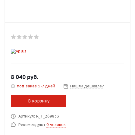
Добавляйте товары
в корзину
Оплачивайте сегодня только
25
% картой любого банка
Получайте товар
выбранный способом
8 040
руб.
под заказ 5-7 дней
Нашли дешевле?
Оставшиеся
75
% будут
списываться
с вашей карты
В корзину
по
25
%
каждые 2 недели
Артикул: R_T_269833
Рекомендуют
0 человек
Подробнее