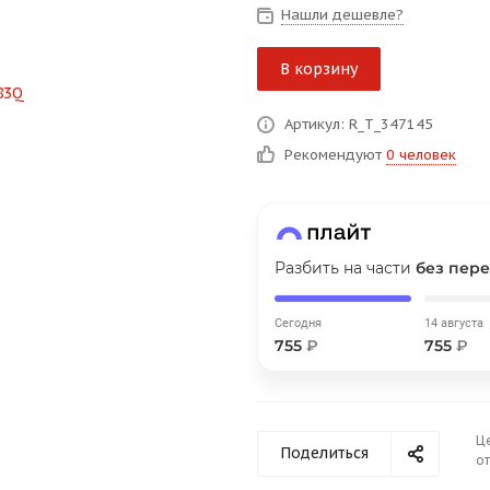
Нашли дешевле?
В корзину
График платежей
Артикул: R_T_347145
Рекомендуют
0 человек
Сегодня
25
%
Разбить на части
без пере
Добавляйте товары
в корзину
Сегодня
14 августа
755
₽
755
₽
Оплачивайте сегодня только
25
% картой любого банка
Ц
Поделиться
от