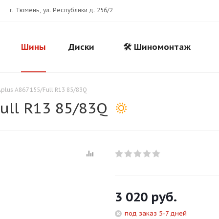
г. Тюмень, ул. Республики д. 256/2
Шины
Диски
🛠️ Шиномонтаж
plus A867 155/Full R13 85/83Q
ull R13 85/83Q
Для клиентов всех банков
3 020
руб.
Разбейте
оплату
под заказ 5-7 дней
на части
без переплат