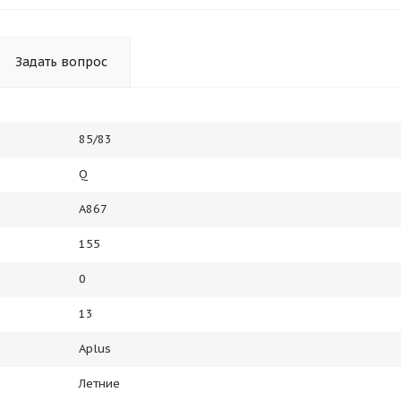
Получайте товар
выбранный способом
Задать вопрос
Оставшиеся
75
% будут
списываться
с вашей карты
по
25
%
каждые 2 недели
85/83
Q
Подробнее
об оплате Плайтом
A867
155
0
25
раз в 2
13
Остались вопросы?
недели
Aplus
8 800 302-02-51
Летние
plait.ru