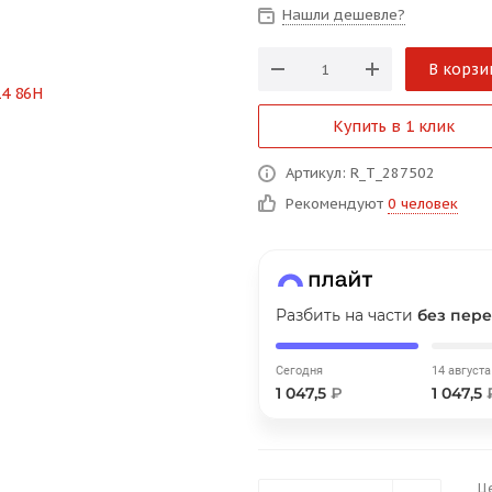
Нашли дешевле?
График платежей
В корзи
Сегодня
25
%
Купить в 1 клик
Артикул: R_T_287502
Рекомендуют
0 человек
Добавляйте товары
в корзину
Разбить на части
без пере
Оплачивайте сегодня только
25
% картой любого банка
Сегодня
14 августа
1 047,5
₽
1 047,5
Получайте товар
выбранный способом
Ц