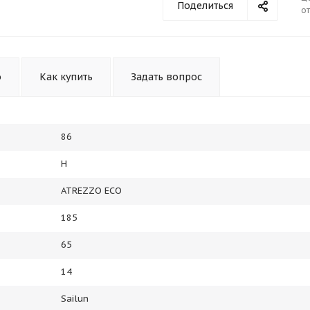
Поделиться
от
Оставшиеся
75
% будут
списываться
с вашей карты
по
25
%
каждые 2 недели
о
Как купить
Задать вопрос
Подробнее
об оплате Плайтом
86
H
ATREZZO ECO
25
раз в 2
185
Остались вопросы?
недели
8 800 302-02-51
65
plait.ru
14
Sailun