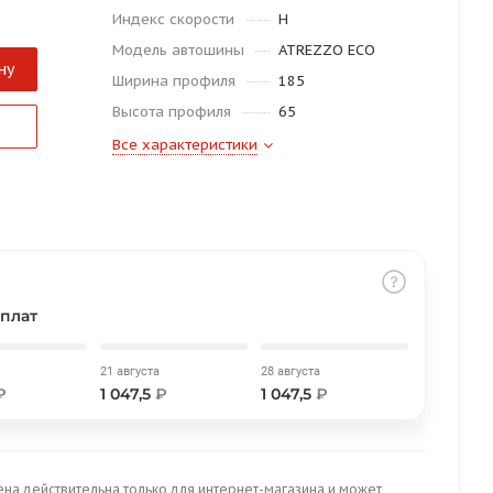
Индекс скорости
H
Модель автошины
ATREZZO ECO
ну
Ширина профиля
185
Высота профиля
65
Все характеристики
плат
21 августа
28 августа
₽
1 047,5
₽
1 047,5
₽
ена действительна только для интернет-магазина и может