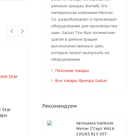
регионе Циндао (Китай). Его
материнская компания Mesnac
Co. разрабатывает и производит
оборудование для производства
шин. Sailun Tire был логическим
шагом в демонстрации
высококачественных шин,
которые может выпускать их
оборудование.
Похожие товары
Все товары бренда Sailun
Рекомендуем
 Star
Автошина Bars
Автошина Wes
86H
SOLARFLEXX 185/65R14
Zuper Eco 18
86H
Автошина Hankook
Winter I*Cept W616
195/65 R15 95T