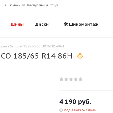
г. Тюмень, ул. Республики д. 256/2
Шины
Диски
🛠️ Шиномонтаж
ошина Sailun ATREZZO ECO 185/65 R14 86H
ECO 185/65 R14 86H
Для клиентов всех банков
Разбейте
оплату
на части
без переплат
4 190
руб.
под заказ 5-7 дней